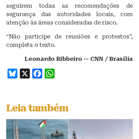
seguirem todas as recomendações de
segurança das autoridades locais, com
atenção às áreas consideradas de risco.
“Não participe de reuniões e protestos”,
completa o texto.
Leonardo Ribbeiro — CNN / Brasília
B
X
F
W
lu
a
h
e
c
at
s
e
s
Leia também
k
b
A
y
o
p
o
p