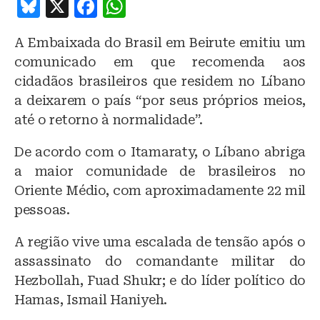
B
X
F
W
lu
a
h
A Embaixada do Brasil em Beirute emitiu um
e
c
at
comunicado em que recomenda aos
s
e
s
cidadãos brasileiros que residem no Líbano
k
b
A
a deixarem o país “por seus próprios meios,
y
o
p
até o retorno à normalidade”.
o
p
De acordo com o Itamaraty, o Líbano abriga
k
a maior comunidade de brasileiros no
Oriente Médio, com aproximadamente 22 mil
pessoas.
A região vive uma escalada de tensão após o
assassinato do comandante militar do
Hezbollah, Fuad Shukr; e do líder político do
Hamas, Ismail Haniyeh.