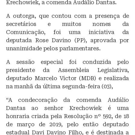
Krechowiek, a comenda Audálio Dantas.
s
e
s
k
b
A
A outorga, que contou com a presença de
secretários e muitos nomes da
y
o
p
Comunicação, foi uma iniciativa da
o
p
deputada Rose Davino (PP), aprovada por
k
unanimidade pelos parlamentares.
A sessão especial foi conduzida pelo
presidente da Assembleia Legislativa,
deputado Marcelo Victor (MDB) e realizada
na manhã da última segunda-feira (03),
“A condecoração da comenda Audálio
Dantas ao senhor Krechowiek é uma
honraria criada pela Resolução nº 592, de 18
de março de 2019, pelo então deputado
estadual Davi Davino Filho, e é destinada a