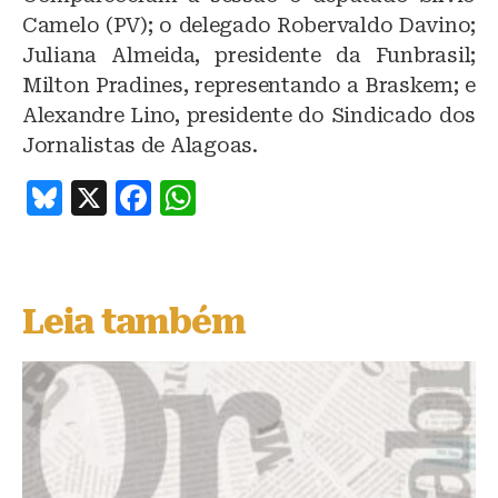
Camelo (PV); o delegado Robervaldo Davino;
Juliana Almeida, presidente da Funbrasil;
Milton Pradines, representando a Braskem; e
Alexandre Lino, presidente do Sindicado dos
Jornalistas de Alagoas.
B
X
F
W
lu
a
h
e
c
at
s
e
s
Leia também
k
b
A
y
o
p
o
p
k