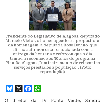
Presidente do Legislativo de Alagoas, deputado
Marcelo Victor, o homenageado e a propositora
da homenagem, a deputada Rose Davino, que
afirmou afirmou estar emocionada com a
entrega da honraria e reforçou que o dia
também reconhece os 30 anos do programa
Plantão Alagoas, "um instrumento de relevantes
serviços prestados à população”. (Foto:
reprodução)
B
X
F
W
lu
a
h
O diretor da TV Ponta Verde, Sandro
e
c
at