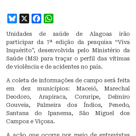
B
X
F
W
lu
a
h
Unidades de saúde de Alagoas irão
e
c
at
participar da 7ª edição da pesquisa “Viva
s
e
s
Inquérito”, desenvolvida pelo Ministério da
k
b
A
Saúde (MS) para traçar o perfil das vítimas
y
o
p
de violência e de acidentes no país.
o
p
A coleta de informações de campo será feita
k
em dez municípios: Maceió, Marechal
Deodoro, Arapiraca, Coruripe, Delmiro
Gouveia, Palmeira dos Índios, Penedo,
Santana do Ipanema, São Miguel dos
Campos e Viçosa.
A ação que ocorre por meio de entrevistas