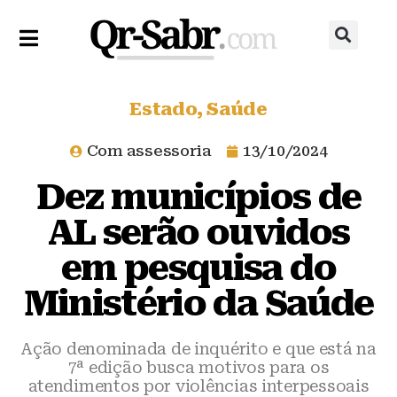
Estado
,
Saúde
Com assessoria
13/10/2024
Dez municípios de
AL serão ouvidos
em pesquisa do
Ministério da Saúde
Ação denominada de inquérito e que está na
7ª edição busca motivos para os
atendimentos por violências interpessoais