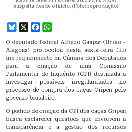
R$ 26 bilhões em valores atuais), está sob
suspeita desde o início. (Foto: reprodução)
B
X
F
W
lu
a
h
O deputado Federal Alfredo Gaspar (União –
e
c
at
Alagoas) protocolou nesta sexta-feira (11)
s
e
s
um requerimento na Câmara dos Deputados
k
b
A
para a criação de uma Comissão
y
o
p
Parlamentar de Inquérito (CPI) destinada a
o
p
investigar possíveis irregularidades no
processo de compra dos caças Gripen pelo
k
governo brasileiro.
O pedido de criação da CPI dos caças Gripen
busca esclarecer questões que envolvem a
transparência e a gestão dos recursos