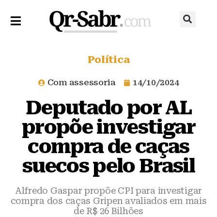
Política
Com assessoria
14/10/2024
Deputado por AL
propõe investigar
compra de caças
suecos pelo Brasil
Alfredo Gaspar propõe CPI para investigar
compra dos caças Gripen avaliados em mais
de R$ 26 Bilhões