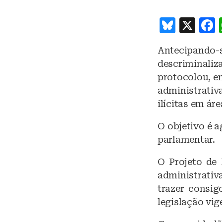
B
X
lu
Antecipando-
e
descriminali
s
protocolou, e
k
administrati
y
ilícitas em ár
O objetivo é 
parlamentar.
O Projeto de 
administrativa
trazer consi
legislação vig