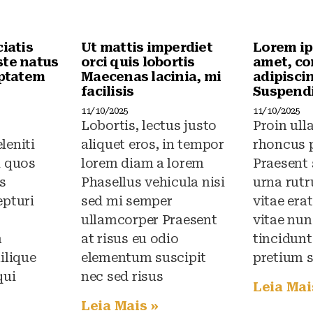
ciatis
Ut mattis imperdiet
Lorem ip
ste natus
orci quis lobortis
amet, co
uptatem
Maecenas lacinia, mi
adipiscin
facilisis
Suspendi
11/10/2025
11/10/2025
Lobortis, lectus justo
Proin ul
leniti
aliquet eros, in tempor
rhoncus 
i quos
lorem diam a lorem
Praesent
s
Phasellus vehicula nisi
urna rut
epturi
sed mi semper
vitae era
ullamcorper Praesent
vitae nun
n
at risus eu odio
tincidunt
ilique
elementum suscipit
pretium 
qui
nec sed risus
Leia Mai
Leia Mais »