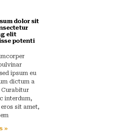
sum dolor sit
nsectetur
g elit
sse potenti
lamcorper
pulvinar
 sed ipsum eu
rum dictum a
t Curabitur
c interdum,
 eros sit amet,
sem
s »