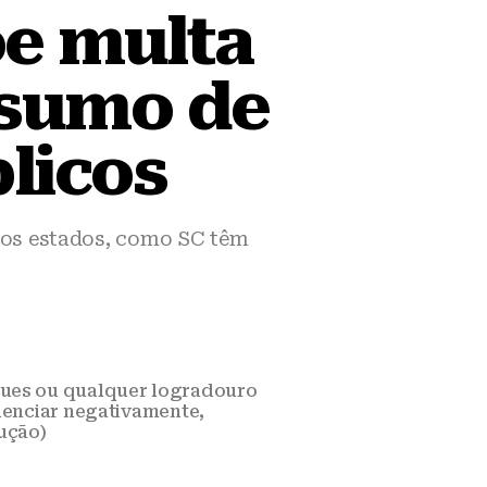
e multa
nsumo de
licos
tros estados, como SC têm
rques ou qualquer logradouro
uenciar negativamente,
dução)