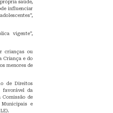
própria saúde,
de influenciar
adolescentes”,
ica vigente”,
r crianças ou
a Criança e do
dos menores de
o de Direitos
 favorável da
a Comissão de
 Municipais e
LE).