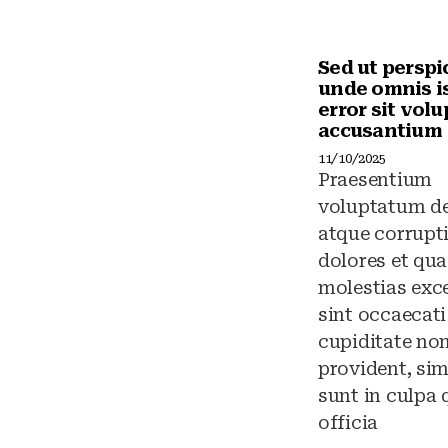
Sed ut perspi
unde omnis i
error sit vol
accusantium
11/10/2025
Praesentium
voluptatum de
atque corrupt
dolores et qua
molestias exc
sint occaecati
cupiditate no
provident, sim
sunt in culpa 
officia