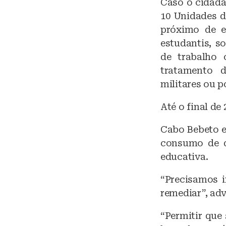
Caso o cidadã
10 Unidades d
próximo de es
estudantis, so
de trabalho c
tratamento d
militares ou po
Até o final de
Cabo Bebeto e
consumo de d
educativa.
“Precisamos 
remediar”, adv
“Permitir que