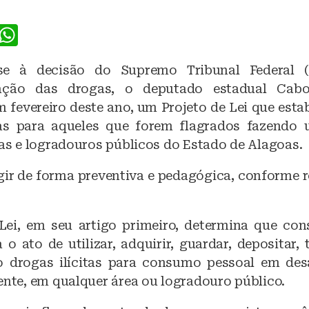
F
W
a
h
se à decisão do Supremo Tribunal Federal 
c
at
zação das drogas, o deputado estadual Cab
e
s
m fevereiro deste ano, um Projeto de Lei que esta
b
A
vas para aqueles que forem flagrados fazendo 
o
p
eas e logradouros públicos do Estado de Alagoas.
o
p
agir de forma preventiva e pedagógica, conforme r
k
Lei, em seu artigo primeiro, determina que cons
 o ato de utilizar, adquirir, guardar, depositar,
go drogas ilícitas para consumo pessoal em de
ente, em qualquer área ou logradouro público.