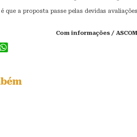
 é que a proposta passe pelas devidas avaliações
Com informações / ASCOM
F
W
a
h
c
at
e
s
mbém
b
A
o
p
o
p
k