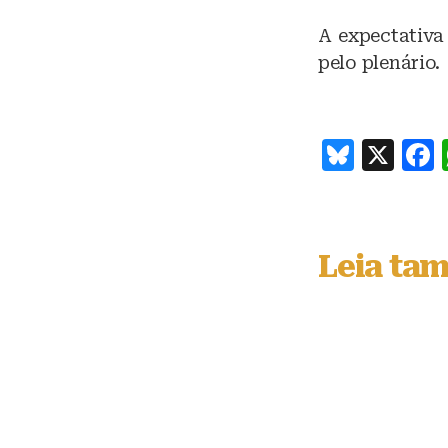
A expectativa
pelo plenário.
B
X
lu
e
s
Leia ta
k
y