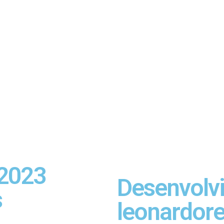
 2023
Desenvolv
s
leonardor