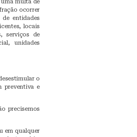
ê uma multa de
fração ocorrer
s de entidades
icentes, locais
s, serviços de
ial, unidades
desestimular o
 preventiva e
ão precisemos
ou em qualquer