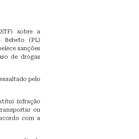
(STF) sobre a
o Bebeto (PL)
belece sanções
uso de drogas
essaltado pelo
titui infração
 transportar ou
sacordo com a