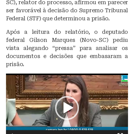
SC), relator do processo, afirmou em parecer
ser favorável à decisão do Supremo Tribunal
Federal (STF) que determinou a prisão.
Após a leitura do relatório, o deputado
federal Gilson Marques (Novo-SC) pediu
vista alegando “pressa” para analisar os
documentos e decisões que embasaram a
prisão.
T
o
c
a
d
o
r
d
e
v