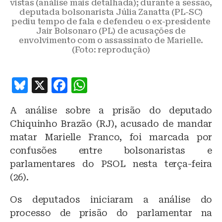
vistas (análise mais detalhada); durante a sessão,
deputada bolsonarista Júlia Zanatta (PL-SC)
pediu tempo de fala e defendeu o ex-presidente
Jair Bolsonaro (PL) de acusações de
envolvimento com o assassinato de Marielle.
(Foto: reprodução)
B
X
F
W
lu
a
h
A análise sobre a prisão do deputado
e
c
at
Chiquinho Brazão (RJ), acusado de mandar
s
e
s
matar Marielle Franco, foi marcada por
k
b
A
confusões entre bolsonaristas e
y
o
p
parlamentares do PSOL nesta terça-feira
o
p
(26).
k
Os deputados iniciaram a análise do
processo de prisão do parlamentar na