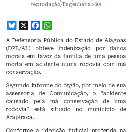
reprodução/Engenharia 360)
B
X
F
W
lu
a
h
A Defensoria Pública do Estado de Alagoas
e
c
at
(DPE/AL) obteve indenização por danos
s
e
s
morais em favor da família de uma pessoa
k
b
A
morta em acidente numa rodovia com má
y
o
p
conservação.
o
p
Segundo informe do órgão, por meio de sua
k
assessoria de Comunicação, o “acidente
causado pela má conservação de uma
rodovia” está situado no município de
Arapiraca.
Conforme a “decisão judicial proferida na