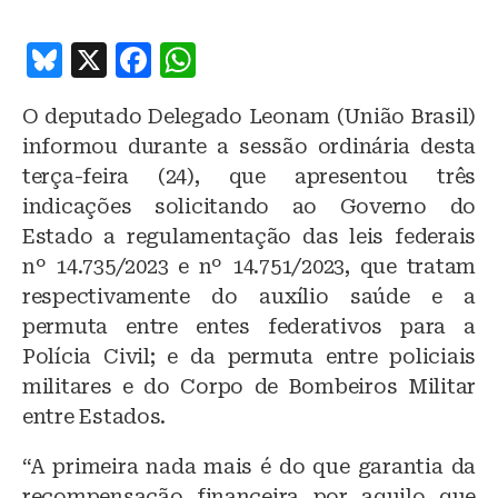
B
X
F
W
lu
a
h
O deputado Delegado Leonam (União Brasil)
e
c
at
informou durante a sessão ordinária desta
s
e
s
terça-feira (24), que apresentou três
k
b
A
indicações solicitando ao Governo do
y
o
p
Estado a regulamentação das leis federais
o
p
nº 14.735/2023 e nº 14.751/2023, que tratam
respectivamente do auxílio saúde e a
k
permuta entre entes federativos para a
Polícia Civil; e da permuta entre policiais
militares e do Corpo de Bombeiros Militar
entre Estados.
“A primeira nada mais é do que garantia da
recompensação financeira por aquilo que