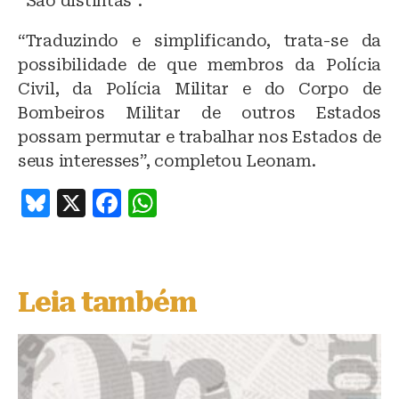
“São distintas”.
“Traduzindo e simplificando, trata-se da
possibilidade de que membros da Polícia
Civil, da Polícia Militar e do Corpo de
Bombeiros Militar de outros Estados
possam permutar e trabalhar nos Estados de
seus interesses”, completou Leonam.
B
X
F
W
lu
a
h
e
c
at
s
e
s
Leia também
k
b
A
y
o
p
o
p