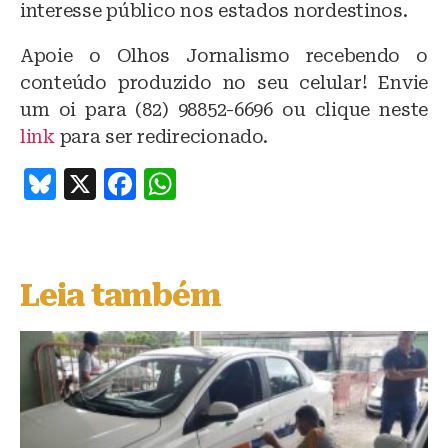
interesse público nos estados nordestinos.
Apoie o Olhos Jornalismo recebendo o
conteúdo produzido no seu celular! Envie
um oi para (82) 98852-6696 ou clique neste
link
para ser redirecionado.
B
X
F
W
lu
a
h
e
c
at
s
e
s
Leia também
k
b
A
y
o
p
o
p
k