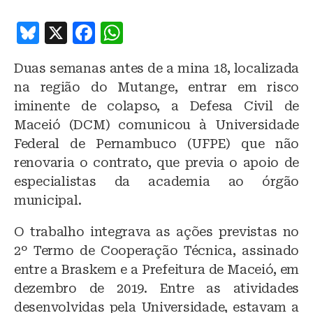
B
X
F
W
lu
a
h
Duas semanas antes de a mina 18, localizada
e
c
at
na região do Mutange, entrar em risco
s
e
s
iminente de colapso, a Defesa Civil de
k
b
A
Maceió (DCM) comunicou à Universidade
y
o
p
Federal de Pernambuco (UFPE) que não
o
p
renovaria o contrato, que previa o apoio de
especialistas da academia ao órgão
k
municipal.
O trabalho integrava as ações previstas no
2º Termo de Cooperação Técnica, assinado
entre a Braskem e a Prefeitura de Maceió, em
dezembro de 2019. Entre as atividades
desenvolvidas pela Universidade, estavam a