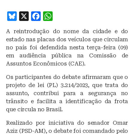
B
X
F
W
lu
a
h
A reintrodução do nome da cidade e do
e
c
at
estado nas placas dos veículos que circulam
s
e
s
no país foi defendida nesta terça-feira (09)
k
b
A
em audiência pública na Comissão de
y
o
p
Assuntos Econômicos (CAE).
o
p
Os participantes do debate afirmaram que o
k
projeto de lei (PL) 3.214/2023, que trata do
assunto, contribui para a segurança no
trânsito e facilita a identificação da frota
que circula no Brasil.
Realizado por iniciativa do senador Omar
Aziz (PSD-AM), o debate foi comandado pelo