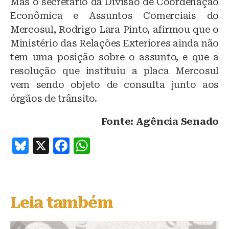
Mas o secretário da Divisão de Coordenação
Econômica e Assuntos Comerciais do
Mercosul, Rodrigo Lara Pinto, afirmou que o
Ministério das Relações Exteriores ainda não
tem uma posição sobre o assunto, e que a
resolução que instituiu a placa Mercosul
vem sendo objeto de consulta junto aos
órgãos de trânsito.
Fonte: Agência Senado
B
X
F
W
lu
a
h
e
c
at
s
e
s
Leia também
k
b
A
y
o
p