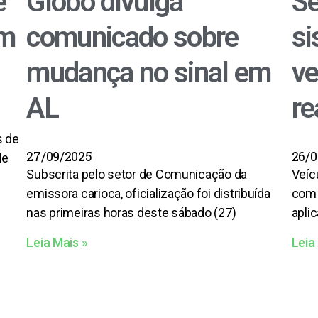
e
Globo divulga
Se
em
comunicado sobre
si
mudança no sinal em
ve
AL
re
s de
27/09/2025
26/0
de
Subscrita pelo setor de Comunicação da
Veíc
emissora carioca, oficialização foi distribuída
com 
nas primeiras horas deste sábado (27)
apli
Leia Mais »
Leia