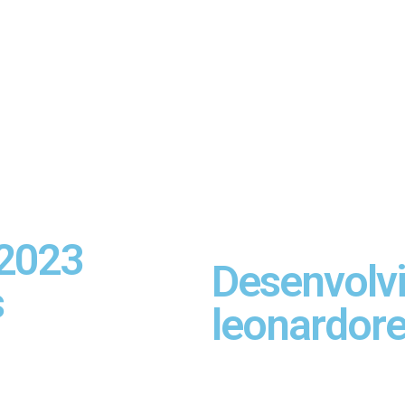
 2023
Desenvolv
s
leonardor