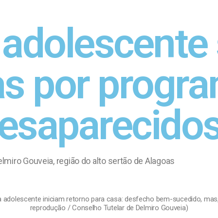
 adolescente
as por progr
desaparecido
miro Gouveia, região do alto sertão de Alagoas
 a adolescente iniciam retorno para casa: desfecho bem-sucedido, mas,
reprodução / Conselho Tutelar de Delmiro Gouveia)