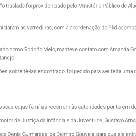
“o traslado foi providenciado pelo Ministério Público de Al
 iniciaram as varreduras, com a coordenação do Plid acom
ntificado como Rodolfo Melo, manteve contato com Amanda G
tanejo.
es sobre tê-las encontrado, foi pedido para ser feita uma
soas cujas famílias recorrem às autoridades por terem de
motor de Justiça da Infância e da Juventude, Gustavo Arn
tiça Dênis Guimarães, de Delmiro Gouveia, para que ele e