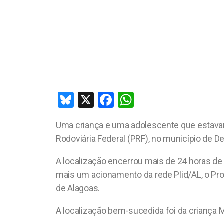
Bl
X
F
W
u
a
h
Uma criança e uma adolescente que estavam 
es
ce
at
Rodoviária Federal (PRF), no município de De
ky
b
s
o
A
A localização encerrou mais de 24 horas de 
mais um acionamento da rede Plid/AL, o Pro
o
p
de Alagoas.
k
p
A localização bem-sucedida foi da criança Ma