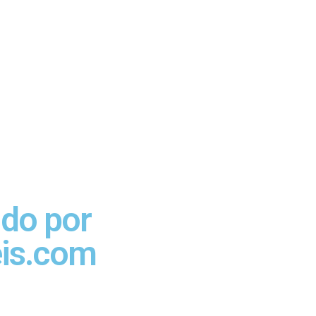
ido por
eis.com