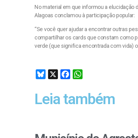
No material em que informou a elucidação d
Alagoas conclamou à participação popular:
“Se você quer ajudar a encontrar outras pess
compartilhar os cards que constam como p
verde (que significa encontrada com vida) ou
Bl
X
F
W
u
a
h
es
ce
at
Leia também
ky
b
s
o
A
o
p
k
p