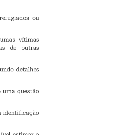
refugiados ou
umas vítimas
as de outras
gundo detalhes
 é uma questão
.
 identificação
ível estimar o