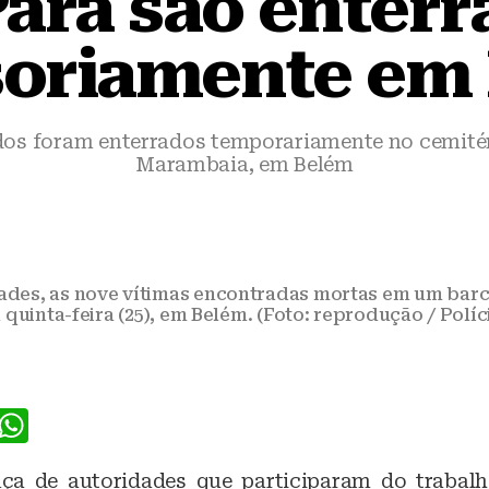
Pará são enterr
soriamente em
os foram enterrados temporariamente no cemitéri
Marambaia, em Belém
ades, as nove vítimas encontradas mortas em um barc
quinta-feira (25), em Belém. (Foto: reprodução / Políc
F
W
a
h
a de autoridades que participaram do trabalh