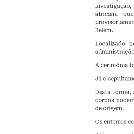
e
investigação
s
africana qu
k
provisoriamen
y
Belém.
Localizado n
administração
A cerimônia fo
Já o sepultame
Desta forma, 
corpos podem 
de origem.
Os enterros c