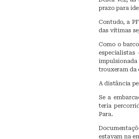
prazo para ide
Contudo, a PF
das vítimas s
Como o barco 
especialista
impulsionada 
trouxeram da c
A distância pe
Se a embarcaç
teria percorr
Para.
Documentações
estavam na e