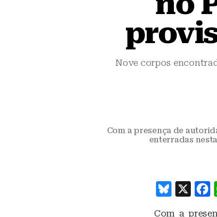
no 
provi
Nove corpos encontrad
Com a presença de autorid
enterradas nesta 
B
X
lu
Com a presenç