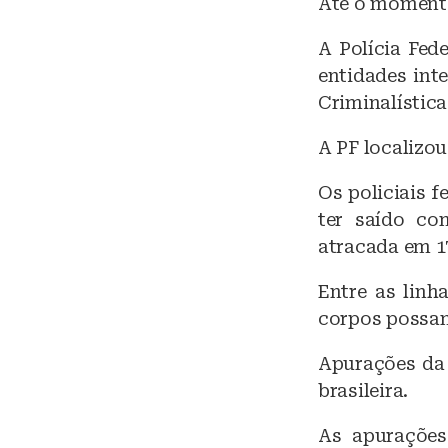
Até o momento
A Polícia Fed
entidades inte
Criminalística
A PF localizou
Os policiais 
ter saído co
atracada em 17
Entre as linh
corpos possam
Apurações da 
brasileira.
As apurações