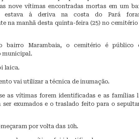
c
at
, as nove vítimas encontradas mortas em um ba
e
s
e estava à deriva na costa do Pará fora
b
A
te na manhã desta quinta-feira (25) no cemitério
o
p
o
p
o bairro Marambaia, o cemitério é público
k
 municipal.
i laica.
nto vai utilizar a técnica de inumação.
se as vítimas forem identificadas e as famílias l
ser exumados e o traslado feito para o sepult
omeçaram por volta das 10h.