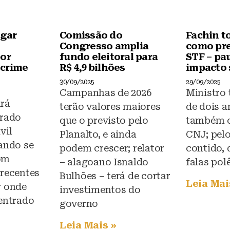
igar
Comissão do
Fachin t
Congresso amplia
como pre
por
fundo eleitoral para
STF – pa
 crime
R$ 4,9 bilhões
impacto 
30/09/2025
29/09/2025
Campanhas de 2026
Ministro
rá
terão valores maiores
de dois a
grado
que o previsto pelo
também 
vil
Planalto, e ainda
CNJ; pelo
rando se
podem crescer; relator
contido, 
om
– alagoano Isnaldo
falas pol
 recentes
Bulhões – terá de cortar
Leia Mai
r onde
investimentos do
 entrado
governo
Leia Mais »