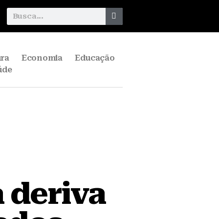
ura
Economia
Educação
úde
 deriva