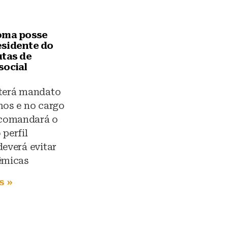
oma posse
sidente do
utas de
social
 terá mandato
nos e no cargo
comandará o
 perfil
deverá evitar
êmicas
s »