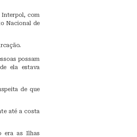
 Interpol, com
uto Nacional de
arcação.
pessoas possam
de ela estava
uspeita de que
te até a costa
 era as Ilhas