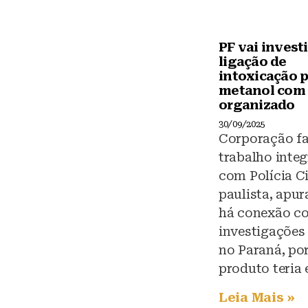
PF vai invest
ligação de
intoxicação 
metanol com
organizado
30/09/2025
Corporação fa
trabalho inte
com Polícia Ci
paulista, apu
há conexão c
investigações
no Paraná, po
produto teria
Leia Mais »