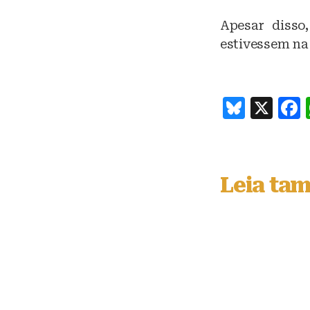
Apesar disso
estivessem na
B
X
lu
e
s
Leia ta
k
y