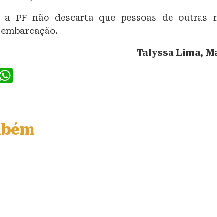
, a PF não descarta que pessoas de outras n
 embarcação.
Talyssa Lima, M
F
W
a
h
c
at
e
s
mbém
b
A
o
p
o
p
k