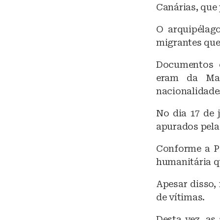
Canárias, que
O arquipélag
migrantes que
Documentos 
eram da Mau
nacionalidade
No dia 17 de 
apurados pela
Conforme a PF
humanitária q
Apesar disso,
de vítimas.
Desta vez, as