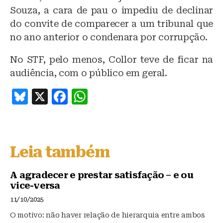
Souza, a cara de pau o impediu de declinar
do convite de comparecer a um tribunal que
no ano anterior o condenara por corrupção.
No STF, pelo menos, Collor teve de ficar na
audiência, com o público em geral.
B
X
F
W
lu
a
h
e
c
at
s
e
s
Leia também
k
b
A
y
o
p
A agradecer e prestar satisfação – e ou
vice-versa
o
p
11/10/2025
k
O motivo: não haver relação de hierarquia entre ambos