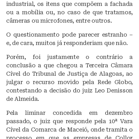
y
o
p
industrial, os itens que compõem a fachada
o
p
ou a mobília ou, no caso de que tratamos,
câmeras ou microfones, entre outros.
k
O questionamento pode parecer estranho –
e, de cara, muitos já responderiam que não.
Porém, foi justamente o contrário a
conclusão a que chegou a Terceira Câmara
Cível do Tribunal de Justiça de Alagoas, ao
julgar o recurso movido pela Rede Globo,
contestando a decisão do juiz Leo Denisson
de Almeida.
Pela liminar concedida em dezembro
passado, o juiz que responde pela 10ª Vara
Cível da Comarca de Maceió, onde tramita o
processo em que as empresas de Collor