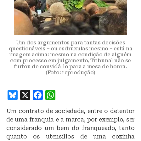
Um dos argumentos para tantas decisões
questionáveis – ou esdruxulas mesmo – está na
imagem acima: mesmo na condição de alguém
com processo em julgamento, Tribunal não se
furtou de convidá-lo para a mesa de honra.
(Foto: reprodução)
B
X
F
W
lu
a
h
Um contrato de sociedade, entre o detentor
e
c
at
de uma franquia e a marca, por exemplo, ser
s
e
s
considerado um bem do franqueado, tanto
k
b
A
quanto os utensílios de uma cozinha