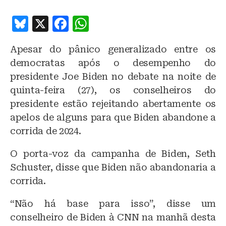
B
X
F
W
lu
a
h
Apesar do pânico generalizado entre os
e
c
at
democratas após o desempenho do
s
e
s
presidente Joe Biden no debate na noite de
k
b
A
quinta-feira (27), os conselheiros do
y
o
p
presidente estão rejeitando abertamente os
o
p
apelos de alguns para que Biden abandone a
corrida de 2024.
k
O porta-voz da campanha de Biden, Seth
Schuster, disse que Biden não abandonaria a
corrida.
“Não há base para isso”, disse um
conselheiro de Biden à CNN na manhã desta