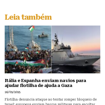
e
c
at
s
e
s
Leia também
k
b
A
y
o
p
o
p
k
Itália e Espanha enviam navios para
ajudar flotilha de ajuda a Gaza
26/09/2025
Flotilha denuncia ataque ao tentar romper bloqueio de
Israel; europeus enviam barcos militares para escoltar