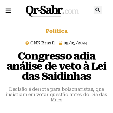
Política
CNN Brasil
09/05/2024
Congresso adia
análise de veto à Lei
das Saidinhas
Decisão é derrota para bolsonaristas, que
insistiam em votar questão antes do Dia das
Mães