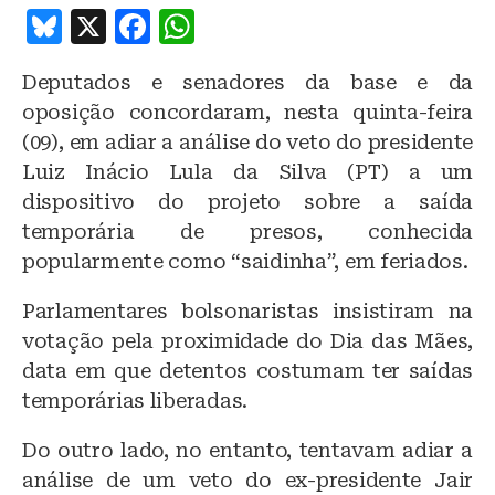
B
X
F
W
lu
a
h
Deputados e senadores da base e da
e
c
at
oposição concordaram, nesta quinta-feira
s
e
s
(09), em adiar a análise do veto do presidente
k
b
A
Luiz Inácio Lula da Silva (PT) a um
y
o
p
dispositivo do projeto sobre a saída
o
p
temporária de presos, conhecida
popularmente como “saidinha”, em feriados.
k
Parlamentares bolsonaristas insistiram na
votação pela proximidade do Dia das Mães,
data em que detentos costumam ter saídas
temporárias liberadas.
Do outro lado, no entanto, tentavam adiar a
análise de um veto do ex-presidente Jair