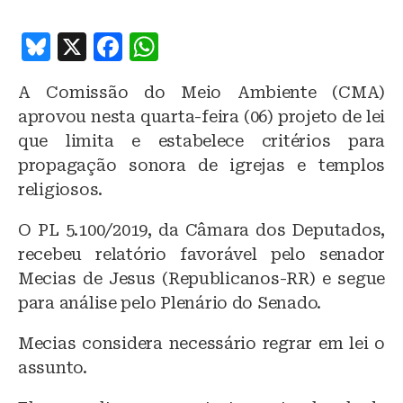
B
X
F
W
lu
a
h
A Comissão do Meio Ambiente (CMA)
e
c
at
aprovou nesta quarta-feira (06) projeto de lei
s
e
s
que limita e estabelece critérios para
k
b
A
propagação sonora de igrejas e templos
y
o
p
religiosos.
o
p
O PL 5.100/2019, da Câmara dos Deputados,
k
recebeu relatório favorável pelo senador
Mecias de Jesus (Republicanos-RR) e segue
para análise pelo Plenário do Senado.
Mecias considera necessário regrar em lei o
assunto.