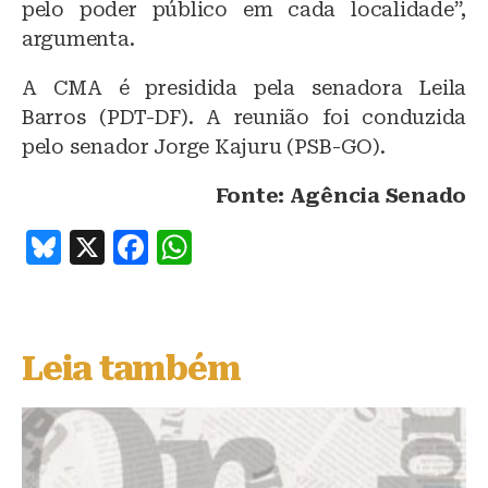
pelo poder público em cada localidade”,
argumenta.
A CMA é presidida pela senadora Leila
Barros (PDT-DF). A reunião foi conduzida
pelo senador Jorge Kajuru (PSB-GO).
Fonte: Agência Senado
B
X
F
W
lu
a
h
e
c
at
s
e
s
Leia também
k
b
A
y
o
p
o
p