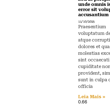
unde omnis i
error sit vol
accusantium
11/10/2025
Praesentium
voluptatum de
atque corrupt
dolores et qua
molestias exc
sint occaecati
cupiditate no
provident, sim
sunt in culpa 
officia
Leia Mais »