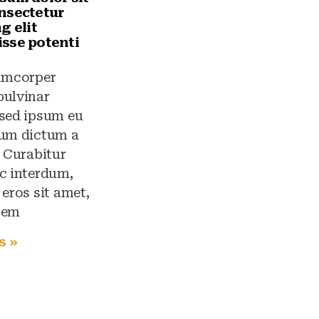
nsectetur
g elit
sse potenti
lamcorper
pulvinar
 sed ipsum eu
rum dictum a
t Curabitur
c interdum,
 eros sit amet,
sem
s »