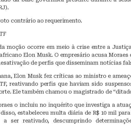
J).
voto contrário ao requerimento.
STF
a moção ocorre em meio à crise entre a Justiça 
l-africano Elon Musk. O empresário acusa Moraes 
esativação de perfis que disseminam notícias fal
ana, Elon Musk fez críticas ao ministro e amea
TF, reativando perfis que haviam sido suspens
rte. Ele também chamou o magistrado de “ditador
raes o incluiu no inquérito que investiga a atuaç
 disso, estabeleceu multa diária de R$ 10 mil para
a ser reativado, descumprindo determinaçõ