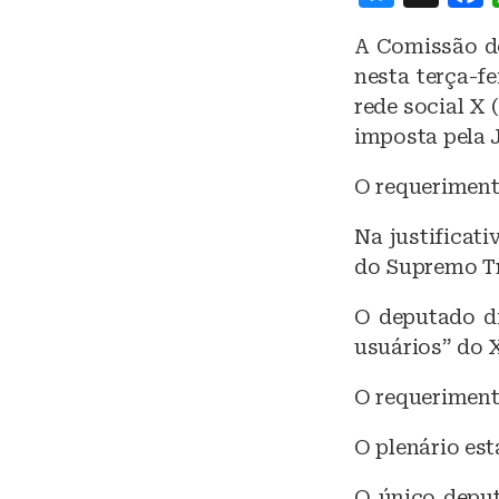
lu
A Comissão d
e
nesta terça-f
s
rede social X 
k
imposta pela J
y
O requeriment
Na justificati
do Supremo Tr
O deputado di
usuários” do 
O requeriment
O plenário est
O único deput