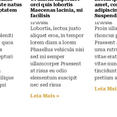
ste natus
orci quis lobortis
amet, co
uptatem
Maecenas lacinia, mi
adipiscin
facilisis
Suspendi
11/10/2025
11/10/2025
Lobortis, lectus justo
Proin ul
leniti
aliquet eros, in tempor
rhoncus 
i quos
lorem diam a lorem
Praesent
s
Phasellus vehicula nisi
urna rut
epturi
sed mi semper
vitae era
ullamcorper Praesent
vitae nun
n
at risus eu odio
tincidunt
ilique
elementum suscipit
pretium 
qui
nec sed risus
Leia Mai
Leia Mais »