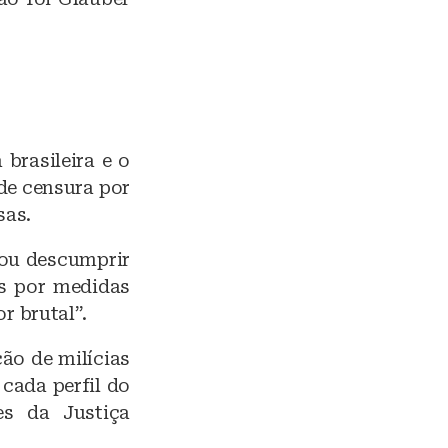
brasileira e o
de censura por
sas.
çou descumprir
os por medidas
 brutal”.
ão de milícias
 cada perfil do
es da Justiça