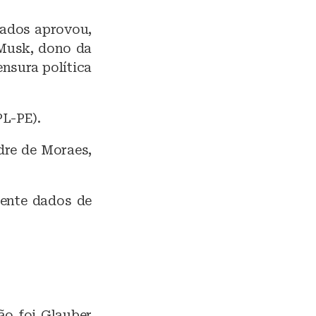
ados aprovou,
 Musk, dono da
ensura política
PL-PE).
ndre de Moraes,
mente dados de
ão foi Glauber