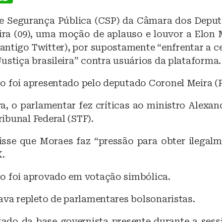
a
h
e Segurança Pública (CSP) da Câmara dos Deput
c
at
eira (09), uma moção de aplauso e louvor a Elon
e
s
(antigo Twitter), por supostamente “enfrentar a c
b
A
ustiça brasileira” contra usuários da plataforma.
o
p
o foi apresentado pelo deputado Coronel Meira (
o
p
k
va, o parlamentar fez críticas ao ministro Alexa
ibunal Federal (STF).
sse que Moraes faz “pressão para obter ilegal
X.
o foi aprovado em votação simbólica.
ava repleto de parlamentares bolsonaristas.
ado da base governista presente durante a sess