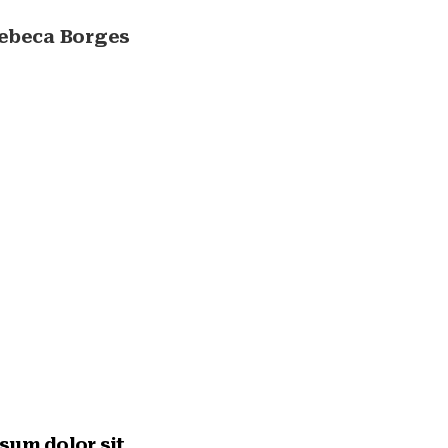
ebeca Borges
sum dolor sit