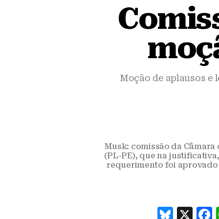
Comiss
moçã
Moção de aplausos e l
Musk: comissão da Câmara 
(PL-PE), que na justificativ
requerimento foi aprovado 
B
X