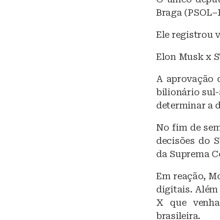
Braga (PSOL–R
Ele registrou 
Elon Musk x 
A aprovação d
bilionário su
determinar a d
No fim de sem
decisões do S
da Suprema Co
Em reação, Mo
digitais. Além
X que venha 
brasileira.