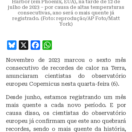
Harbor (em Phoenix, EUA), na tarde de 12 de
julho de 2023 – por causa de altas temperaturas
consecutivas, ano será o mais quente já
registrado. (Foto: reprodução/AP Foto/Matt
York)
B
X
F
W
lu
a
h
Novembro de 2023 marcou o sexto mês
e
c
at
consecutivo de recordes de calor na Terra,
s
e
s
anunciaram cientistas do observatório
k
b
A
europeu Copernicus nesta quarta-feira (6).
y
o
p
Desde junho, estamos registrando um mês
o
p
mais quente a cada novo período. E por
k
causa disso, os cientistas do observatório
europeu já confirmam que este ano quebrará
recordes, sendo o mais quente da história,