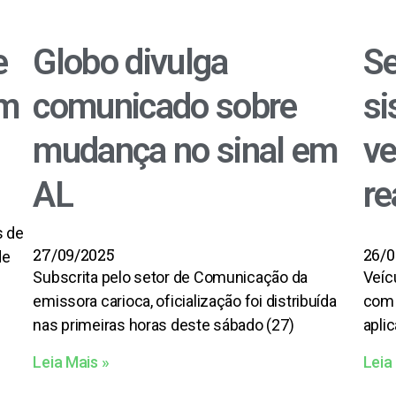
e
Globo divulga
Se
em
comunicado sobre
si
mudança no sinal em
ve
AL
re
s de
27/09/2025
26/0
de
Subscrita pelo setor de Comunicação da
Veíc
emissora carioca, oficialização foi distribuída
com 
nas primeiras horas deste sábado (27)
apli
Leia Mais »
Leia