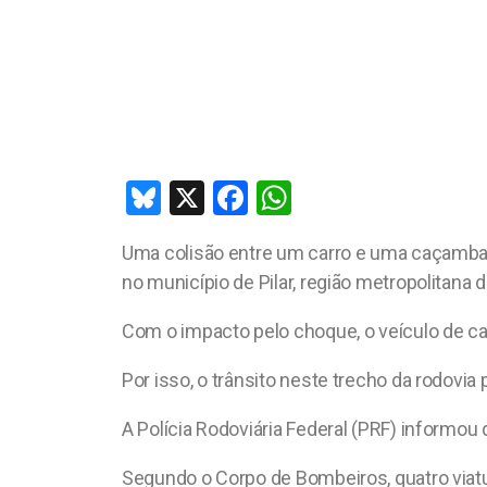
Bl
X
F
W
u
a
h
Uma colisão entre um carro e uma caçamba 
es
ce
at
no município de Pilar, região metropolitana 
ky
b
s
o
A
Com o impacto pelo choque, o veículo de ca
o
p
Por isso, o trânsito neste trecho da rodovi
k
p
A Polícia Rodoviária Federal (PRF) informou q
Segundo o Corpo de Bombeiros, quatro viatu