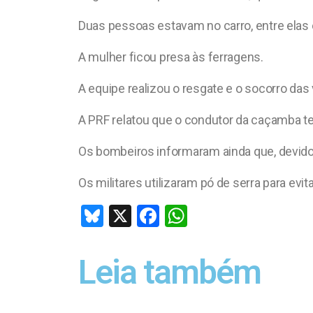
Duas pessoas estavam no carro, entre elas 
A mulher ficou presa às ferragens.
A equipe realizou o resgate e o socorro da
A PRF relatou que o condutor da caçamba t
Os bombeiros informaram ainda que, devido 
Os militares utilizaram pó de serra para evi
Bl
X
F
W
u
a
h
es
ce
at
Leia também
ky
b
s
o
A