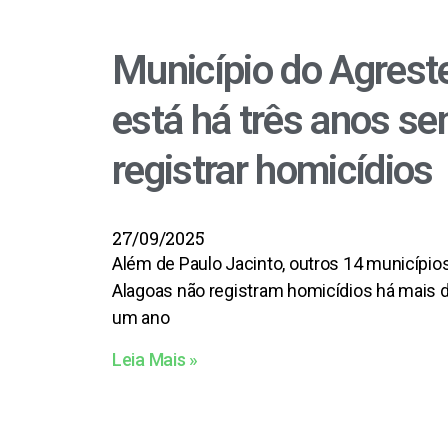
o
p
k
p
Município do Agrest
está há três anos s
registrar homicídios
27/09/2025
Além de Paulo Jacinto, outros 14 município
Alagoas não registram homicídios há mais 
um ano
Leia Mais »