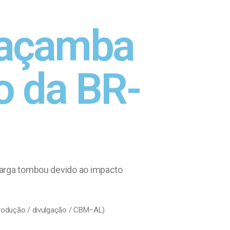
 caçamba
o da BR-
 carga tombou devido ao impacto
eprodução / divulgação / CBM–AL)