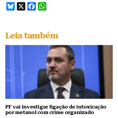
B
X
F
W
lu
a
h
e
c
at
s
e
s
Leia também
k
b
A
y
o
p
o
p
k
PF vai investigar ligação de intoxicação
por metanol com crime organizado