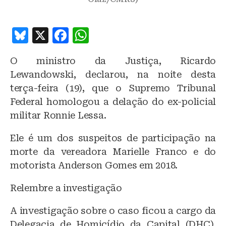
B
X
F
W
lu
a
h
O ministro da Justiça, Ricardo
e
c
at
Lewandowski, declarou, na noite desta
s
e
s
terça-feira (19), que o Supremo Tribunal
k
b
A
Federal homologou a delação do ex-policial
y
o
p
militar Ronnie Lessa.
o
p
Ele é um dos suspeitos de participação na
k
morte da vereadora Marielle Franco e do
motorista Anderson Gomes em 2018.
Relembre a investigação
A investigação sobre o caso ficou a cargo da
Delegacia de Homicídio da Capital (DHC).