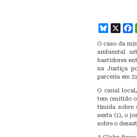
B
X
lu
O caso da min
e
ambiental ur
s
bastidores en
k
na Justiça p
y
parceria em 3
O canal local
tem omitido o
tímida sobre 
sexta (1), o j
sobre o desas