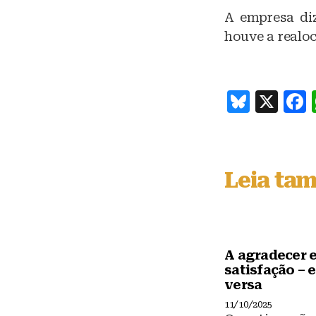
A empresa diz
houve a realoc
B
X
lu
e
s
Leia ta
k
y
A agradecer e
satisfação – e
versa
11/10/2025