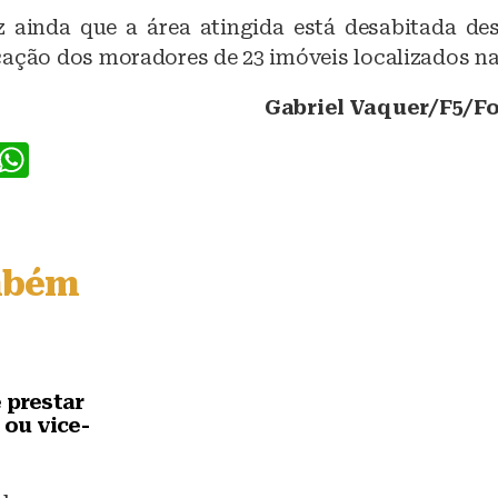
 ainda que a área atingida está desabitada de
ação dos moradores de 23 imóveis localizados na 
Gabriel Vaquer/F5/Fo
F
W
a
h
c
at
e
s
mbém
b
A
o
p
o
p
k
 prestar
 ou vice-