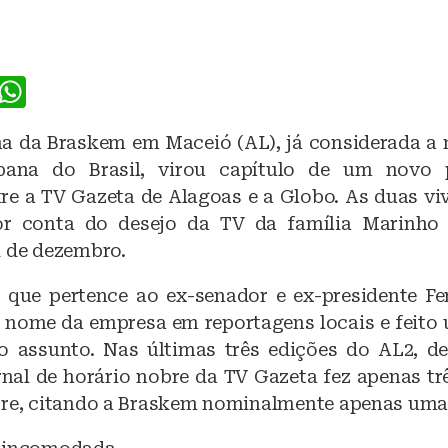
F
W
a
h
a da Braskem em Maceió (AL), já considerada a 
c
at
bana do Brasil, virou capítulo de um novo
e
s
tre a TV Gazeta de Alagoas e a Globo. As duas v
b
A
or conta do desejo da TV da família Marinho 
o
p
1 de dezembro.
o
p
, que pertence ao ex-senador e ex-presidente Fe
k
 nome da empresa em reportagens locais e feito
o assunto. Nas últimas três edições do AL2, de
ornal de horário nobre da TV Gazeta fez apenas t
tre, citando a Braskem nominalmente apenas uma