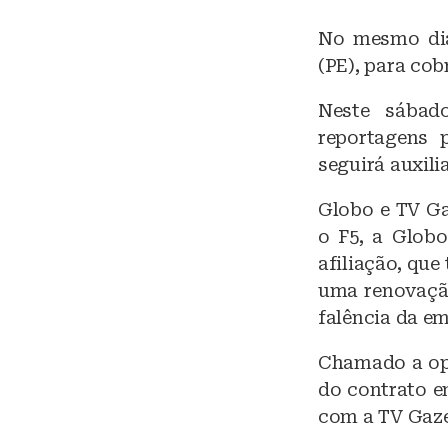
No mesmo dia,
(PE), para cob
Neste sábad
reportagens 
seguirá auxili
Globo e TV Ga
o F5, a Globo
afiliação, que
uma renovação
falência da em
Chamado a opi
do contrato e
com a TV Gaze