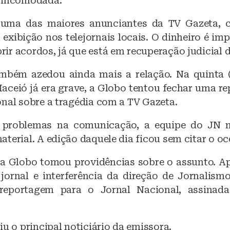
u incomodada.
uma das maiores anunciantes da TV Gazeta, 
exibição nos telejornais locais. O dinheiro é im
r acordos, já que está em recuperação judicial d
mbém azedou ainda mais a relação. Na quinta 
aceió já era grave, a Globo tentou fechar uma r
onal sobre a tragédia com a TV Gazeta.
 problemas na comunicação, a equipe do JN 
terial. A edição daquele dia ficou sem citar o oc
, a Globo tomou providências sobre o assunto. Ap
jornal e interferência da direção de Jornalism
eportagem para o Jornal Nacional, assinad
iu o principal noticiário da emissora.