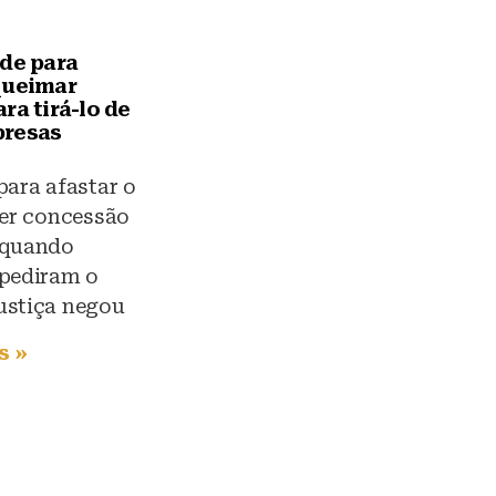
ede para
queimar
ra tirá-lo de
presas
para afastar o
ter concessão
 quando
 pediram o
ustiça negou
s »