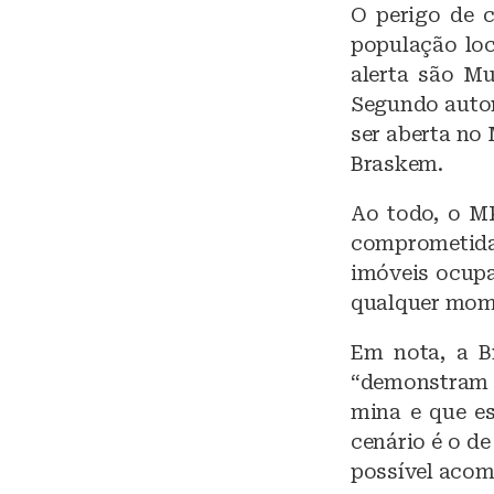
O perigo de 
população loc
alerta são Mu
Segundo autor
ser aberta no
Braskem.
Ao todo, o MP
comprometida,
imóveis ocupa
qualquer mom
Em nota, a B
“demonstram 
mina e que e
cenário é o d
possível acom