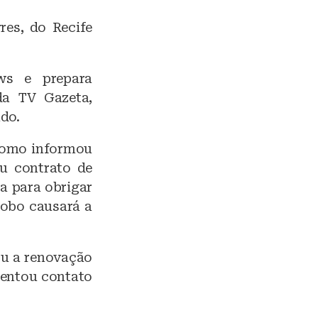
res, do Recife
ws e prepara
da TV Gazeta,
ado.
 como informou
eu contrato de
ça para obrigar
lobo causará a
ou a renovação
tentou contato