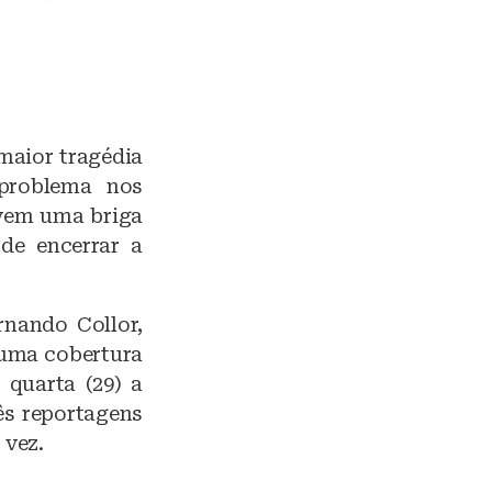
maior tragédia
 problema nos
ivem uma briga
de encerrar a
rnando Collor,
 uma cobertura
 quarta (29) a
rês reportagens
 vez.