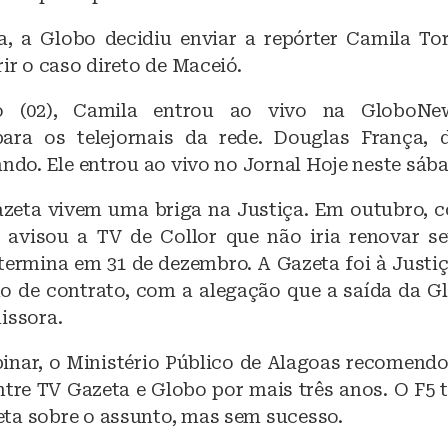
 a Globo decidiu enviar a repórter Camila Tor
rir o caso direto de Maceió.
o (02), Camila entrou ao vivo na GloboNe
para os telejornais da rede. Douglas França, 
ando. Ele entrou ao vivo no Jornal Hoje neste sáb
zeta vivem uma briga na Justiça. Em outubro,
 avisou a TV de Collor que não iria renovar s
 termina em 31 de dezembro. A Gazeta foi à Justi
 de contrato, com a alegação que a saída da G
issora.
nar, o Ministério Público de Alagoas recomend
ntre TV Gazeta e Globo por mais três anos. O F5 
ta sobre o assunto, mas sem sucesso.