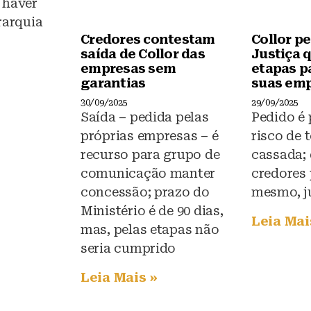
 haver
rarquia
Credores contestam
Collor p
saída de Collor das
Justiça 
empresas sem
etapas pa
garantias
suas em
30/09/2025
29/09/2025
Saída – pedida pelas
Pedido é 
próprias empresas – é
risco de 
recurso para grupo de
cassada;
comunicação manter
credores
concessão; prazo do
mesmo, j
Ministério é de 90 dias,
Leia Mai
mas, pelas etapas não
seria cumprido
Leia Mais »