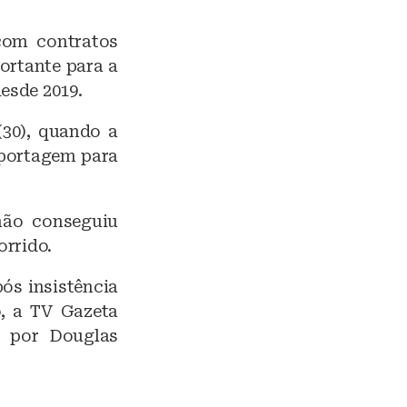
com contratos
portante para a
esde 2019.
(30), quando a
eportagem para
não conseguiu
orrido.
ós insistência
o, a TV Gazeta
a por Douglas