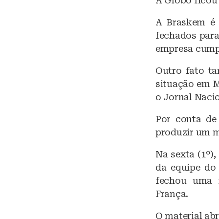
A Globo fico
A Braskem é 
fechados para 
empresa cumpri
Outro fato ta
situação em M
o Jornal Naci
Por conta de
produzir um ma
Na sexta (1º)
da equipe do 
fechou uma r
França.
O material abr