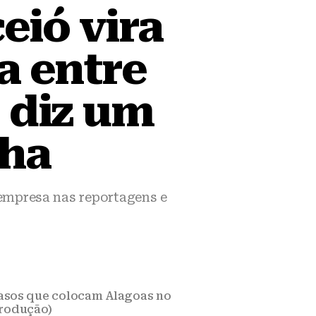
ió vira
a entre
– diz um
lha
empresa nas reportagens e
casos que colocam Alagoas no
produção)