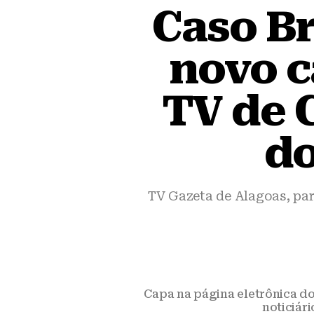
Caso B
novo c
TV de C
do
TV Gazeta de Alagoas, pa
Capa na página eletrônica d
noticiár