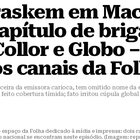
raskem em Mace
apítulo de brig
ollor e Globo 
s canais da Fo
rceira da emissora carioca, tem omitido nome da 
feito cobertura tímida; fato irritou cúpula global
o espaço da Folha dedicado à mídia e imprensa: dois 
io nacional se encontram neste episódio. (Imagem: re