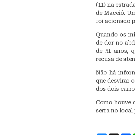
e
(11) na estra
s
de Maceió. U
k
foi acionado p
y
Quando os mil
de dor no abd
de 51 anos, 
recusa de ate
Não há inform
que desvirar o
dos dois carro
Como houve d
serra no local