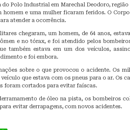
c
at
da do Polo Industrial em Marechal Deodoro, região
e
s
m homem e uma mulher ficaram feridos. O Corpo
b
A
ara atender a ocorrência.
o
p
itares chegaram, um homem, de 64 anos, estav
o
p
ômen e no tórax, e foi atendido pelos bombeir
k
que também estava em um dos veículos, assin
ndimento e foi embora.
ações sobre o que provocou o acidente. Os mil
 veículo que estava com os pneus para o ar. Os c
s foram cortados para evitar faíscas.
erramamento de óleo na pista, os bombeiros co
 para evitar derrapagens, com novos acidentes.