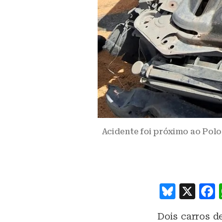
Acidente foi próximo ao Polo
B
X
lu
Dois carros d