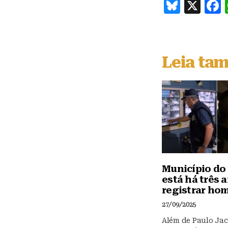
B
X
lu
e
s
Leia ta
k
y
Município do
está há três 
registrar hom
27/09/2025
Além de Paulo Jac