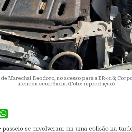
 de Marechal Deodoro, no acesso para a BR-316; Corp
atendeu ocorrência. (Foto: reprodução)
F
W
a
h
e passeio se envolveram em uma colisão na tard