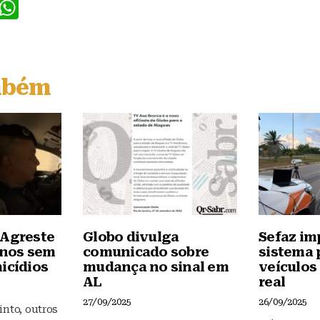
F
W
a
h
c
at
e
s
mbém
b
A
o
p
o
p
k
 Agreste
Globo divulga
Sefaz im
anos sem
comunicado sobre
sistema p
icídios
mudança no sinal em
veículos
AL
real
27/09/2025
26/09/2025
into, outros