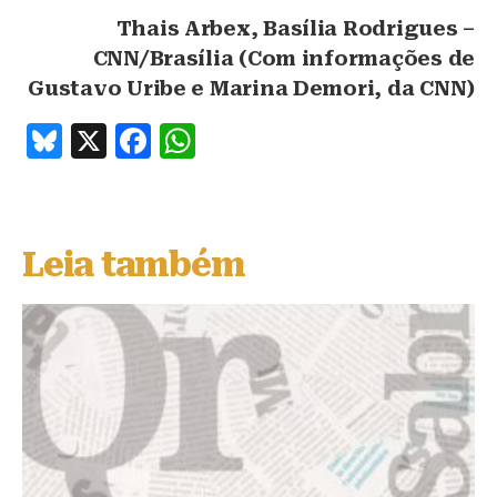
Thais Arbex, Basília Rodrigues –
CNN/Brasília (Com informações de
Gustavo Uribe e Marina Demori, da CNN)
B
X
F
W
lu
a
h
e
c
at
s
e
s
Leia também
k
b
A
y
o
p
o
p
k