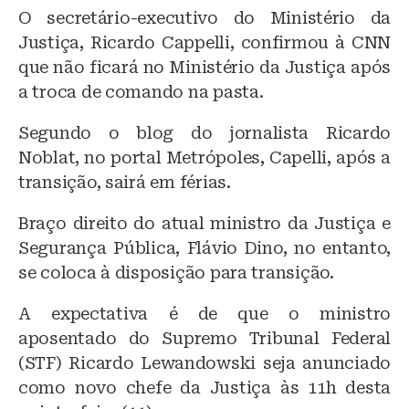
lu
a
h
O secretário-executivo do Ministério da
e
c
at
Justiça, Ricardo Cappelli, confirmou à CNN
s
e
s
que não ficará no Ministério da Justiça após
k
b
A
a troca de comando na pasta.
y
o
p
Segundo o blog do jornalista Ricardo
o
p
Noblat, no portal Metrópoles, Capelli, após a
k
transição, sairá em férias.
Braço direito do atual ministro da Justiça e
Segurança Pública, Flávio Dino, no entanto,
se coloca à disposição para transição.
A expectativa é de que o ministro
aposentado do Supremo Tribunal Federal
(STF) Ricardo Lewandowski seja anunciado
como novo chefe da Justiça às 11h desta