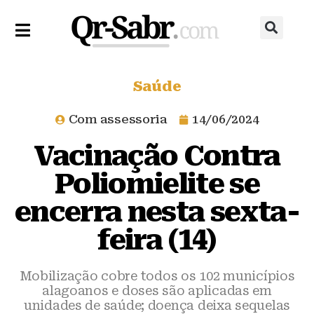
Saúde
Com assessoria
14/06/2024
Vacinação Contra
Poliomielite se
encerra nesta sexta-
feira (14)
Mobilização cobre todos os 102 municípios
alagoanos e doses são aplicadas em
unidades de saúde; doença deixa sequelas