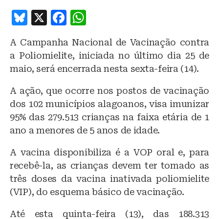
B
X
F
W
lu
a
h
A Campanha Nacional de Vacinação contra
e
c
at
a Poliomielite, iniciada no último dia 25 de
s
e
s
maio, será encerrada nesta sexta-feira (14).
k
b
A
A ação, que ocorre nos postos de vacinação
y
o
p
dos 102 municípios alagoanos, visa imunizar
o
p
95% das 279.513 crianças na faixa etária de 1
k
ano a menores de 5 anos de idade.
A vacina disponibiliza é a VOP oral e, para
recebê-la, as crianças devem ter tomado as
três doses da vacina inativada poliomielite
(VIP), do esquema básico de vacinação.
Até esta quinta-feira (13), das 188.313