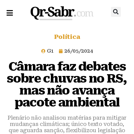
Política
G1
26/05/2024
Câmara faz debates
sobre chuvas no RS,
mas não avança
pacote ambiental
Plenário não analisou matérias para mitigar
mudanças climáticas; único texto votado,
que aguarda sanção, flexibilizou legislação