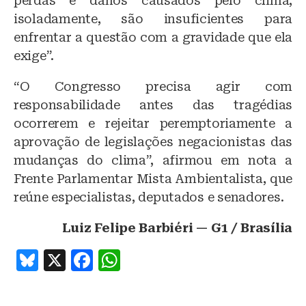
perdas e danos causados pelo clima,
isoladamente, são insuficientes para
enfrentar a questão com a gravidade que ela
exige”.
“O Congresso precisa agir com
responsabilidade antes das tragédias
ocorrerem e rejeitar peremptoriamente a
aprovação de legislações negacionistas das
mudanças do clima”, afirmou em nota a
Frente Parlamentar Mista Ambientalista, que
reúne especialistas, deputados e senadores.
Luiz Felipe Barbiéri — G1 / Brasília
B
X
F
W
lu
a
h
e
c
at