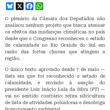
B
X
F
W
lu
a
h
O plenário da Câmara dos Deputados não
e
c
at
analisou nenhum projeto que busca atenuar
s
e
s
os efeitos das mudanças climáticas no país
k
b
A
desde que o Congresso reconheceu o estado
y
o
p
de calamidade no Rio Grande do Sul em
o
p
razão das fortes chuvas que atingem a
região.
k
O único texto aprovado desde 7 de maio —
data em que foi reconhecido o estado de
calamidade, e enviado à sanção do
presidente Luiz Inácio Lula da Silva (PT) —
vai no sentido contrário: retira silvicultura
de lista de atividades poluidoras e desobriga
licenciamento ambiental.