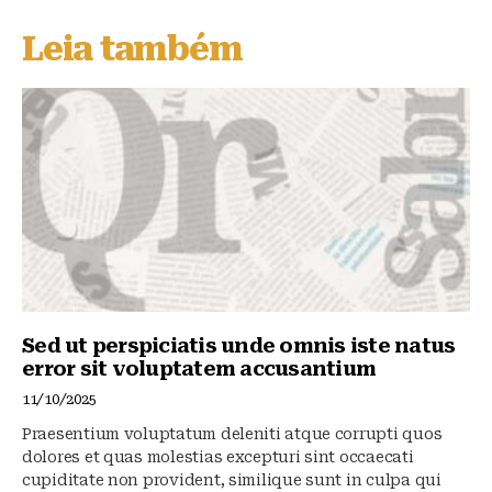
s
e
s
Leia também
k
b
A
y
o
p
o
p
k
Sed ut perspiciatis unde omnis iste natus
error sit voluptatem accusantium
11/10/2025
Praesentium voluptatum deleniti atque corrupti quos
dolores et quas molestias excepturi sint occaecati
cupiditate non provident, similique sunt in culpa qui