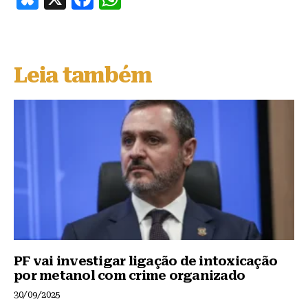
lu
a
h
e
c
at
s
e
s
Leia também
k
b
A
y
o
p
o
p
k
PF vai investigar ligação de intoxicação
por metanol com crime organizado
30/09/2025