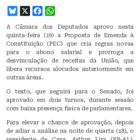
B
X
F
W
lu
a
h
A Câmara dos Deputados aprovo nesta
e
c
at
quinta-feira (19) a Proposta de Emenda à
s
e
s
Constituição (PEC) que cria regras novas
k
b
A
para o abono salarial e prorroga a
y
o
p
desvinculação de receitas da União, que
o
p
libera recursos alocados anteriormente em
outras áreas.
k
O texto, que seguirá para o Senado, foi
aprovado em dois turnos, durante sessão
com baixa presença física de parlamentares.
Para elevar a chance de aprovação, depois
de adiar a análise na noite de quarta (18), o
presidente da Casa, Arthur Lira (PP-AL),