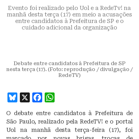
Evento foi realizado pelo Uol e a RedeTv! na
manhã desta terça (17) em meio a acusações
entre candidatos à Prefeitura de SP e o
cuidado adicional da organização
Debate entre candidatos à Prefeitura de SP
nesta terça (17). (Foto: reprodução / divulgação /
RedeTV)
B
X
F
W
lu
a
h
O debate entre candidatos à Prefeitura de
e
c
at
São Paulo, realizado pela RedeTV! e o portal
s
e
s
Uol na manhã desta terça-feira (17), foi
k
b
A
marcado por novas brigas, trocas de