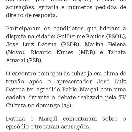
y
o
p
acusações, gritaria e inúmeros pedidos de
o
p
direito de resposta.
k
Participaram os candidatos que lideram a
disputa na cidade: Guilherme Boulos (PSOL),
José Luiz Datena (PSDB), Marina Helena
(Novo), Ricardo Nunes (MDB) e Tabata
Amaral (PSB).
O encontro começou às 10h20 já em clima de
tensão após o apresentador José Luiz
Datena ter agredido Pablo Marçal com uma
cadeira durante o debate realizado pela TV
Cultura no domingo (15).
Datena e Marçal comentaram sobre o
episódio e trocaram acusações.