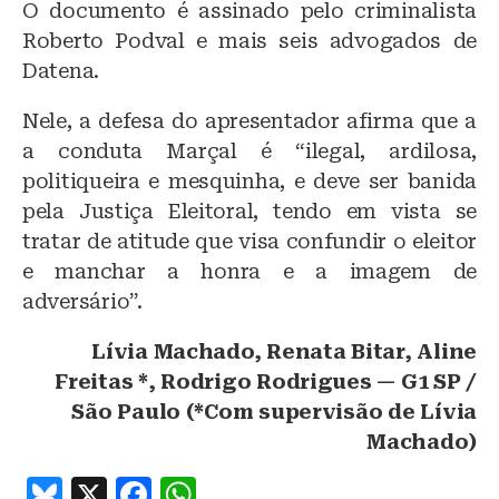
O documento é assinado pelo criminalista
Roberto Podval e mais seis advogados de
Datena.
Nele, a defesa do apresentador afirma que a
a conduta Marçal é “ilegal, ardilosa,
politiqueira e mesquinha, e deve ser banida
pela Justiça Eleitoral, tendo em vista se
tratar de atitude que visa confundir o eleitor
e manchar a honra e a imagem de
adversário”.
Lívia Machado, Renata Bitar, Aline
Freitas *, Rodrigo Rodrigues — G1 SP /
São Paulo (*Com supervisão de Lívia
Machado)
B
X
F
W