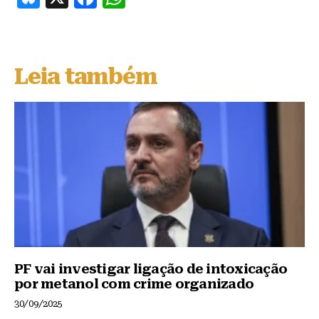
lu
a
h
e
c
at
s
e
s
Leia também
k
b
A
y
o
p
o
p
k
PF vai investigar ligação de intoxicação
por metanol com crime organizado
30/09/2025