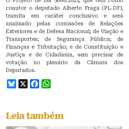
O Projeto de Lei 5666/2023, que tem como
coautor o deputado Alberto Fraga (PL-DF),
tramita em caráter conclusivo e será
analisado pelas comissões de Relações
Exteriores e de Defesa Nacional; de Viação e
Transportes; de Segurança Pública; de
Finanças e Tributação; e de Constituição e
Justiça e de Cidadania, sem precisar de
votação no plenário da Câmara dos
Deputados.
B
X
F
W
lu
a
h
e
c
at
s
e
s
Leia também
k
b
A