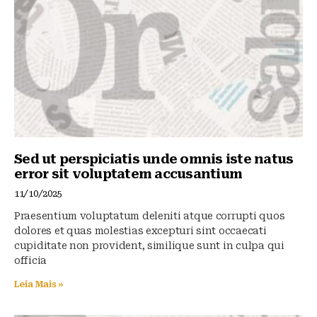
y
o
p
o
p
k
Sed ut perspiciatis unde omnis iste natus
error sit voluptatem accusantium
11/10/2025
Praesentium voluptatum deleniti atque corrupti quos
dolores et quas molestias excepturi sint occaecati
cupiditate non provident, similique sunt in culpa qui
officia
Leia Mais »