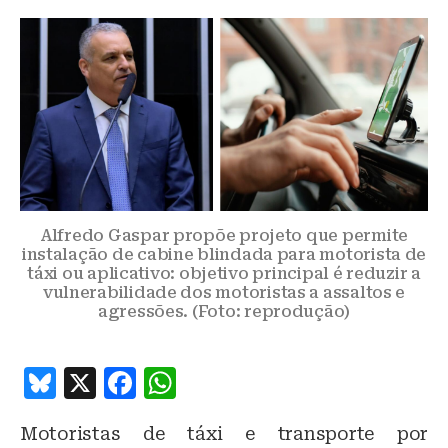
Alfredo Gaspar propõe projeto que permite
instalação de cabine blindada para motorista de
táxi ou aplicativo: objetivo principal é reduzir a
vulnerabilidade dos motoristas a assaltos e
agressões. (Foto: reprodução)
B
X
F
W
lu
a
h
Motoristas de táxi e transporte por
e
c
at