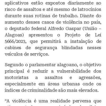
aplicativos estão expostos diariamente ao
s
e
s
risco de assaltos e até mesmo de latrocínios
k
b
A
durante suas rotinas de trabalho. Diante do
y
o
p
aumento desses casos de violência no país,
o
p
o deputado federal Alfredo Gaspar (União –
Alagoas) apresentou o Projeto de Lei
k
5666/2023, que permitirá a instalação de
cabines de segurança blindadas nesses
veículos de serviços.
Segundo o parlamentar alagoano, o objetivo
principal é reduzir a vulnerabilidade dos
motoristas a assaltos e agressões,
especialmente em áreas urbanas onde os
índices de criminalidade são mais elevados.
“A violência é uma realidade perversa que