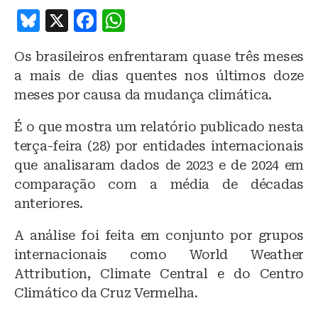
B
X
F
W
lu
a
h
Os brasileiros enfrentaram quase três meses
e
c
at
a mais de dias quentes nos últimos doze
s
e
s
meses por causa da mudança climática.
k
b
A
É o que mostra um relatório publicado nesta
y
o
p
terça-feira (28) por entidades internacionais
o
p
que analisaram dados de 2023 e de 2024 em
k
comparação com a média de décadas
anteriores.
A análise foi feita em conjunto por grupos
internacionais como World Weather
Attribution, Climate Central e do Centro
Climático da Cruz Vermelha.