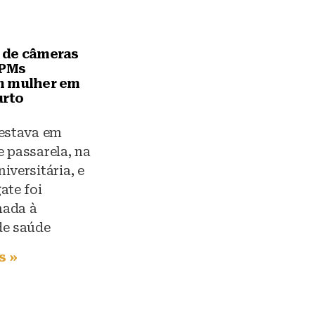
 de câmeras
 PMs
m mulher em
urto
 estava em
 passarela, na
iversitária, e
ate foi
ada à
de saúde
s »