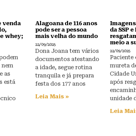
e venda
Alagoana de 116 anos
Imagens
do,
pode ser a pessoa
da SSP e
e whey;
mais velha do mundo
resgata
meio a s
22/09/2025
Dona Joana tem vários
22/09/2025
 podem
Paciente
documentos atestando
s nem
mureta de
a idade, segue rotina
e as
Cidade Un
tranquila e já prepara
s está
após resg
festa dos 177 anos
encaminh
Leia Mais »
écnico
unidade 
Leia Mai