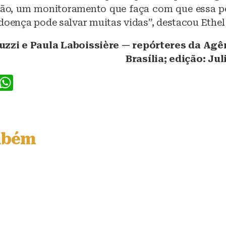
tão, um monitoramento que faça com que essa p
doença pode salvar muitas vidas”, destacou Ethel
zzi e Paula Laboissière — repórteres da Agên
Brasília; edição: J
F
W
a
h
c
at
e
s
mbém
b
A
o
p
o
p
k