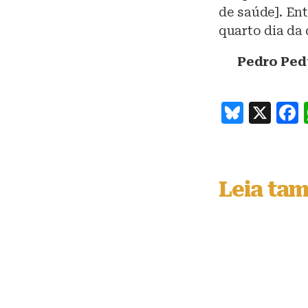
de saúde]. En
quarto dia da 
Pedro Pedu
B
X
lu
e
s
Leia ta
k
y