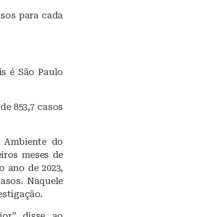
asos para cada
s é São Paulo
de 853,7 casos
 e Ambiente do
eiros meses de
o ano de 2023,
asos. Naquele
estigação.
r”, disse, ao