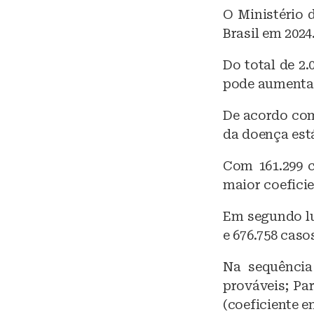
lu
O Ministério 
e
Brasil em 2024
s
k
Do total de 2
pode aumentar
y
De acordo com
da doença está
Com 161.299 c
maior coeficie
Em segundo lu
e 676.758 caso
Na sequência 
prováveis; Par
(coeficiente e