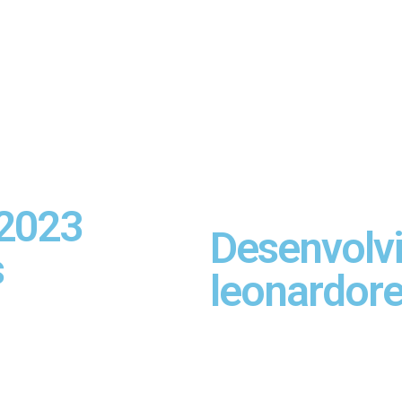
 2023
Desenvolv
s
leonardor