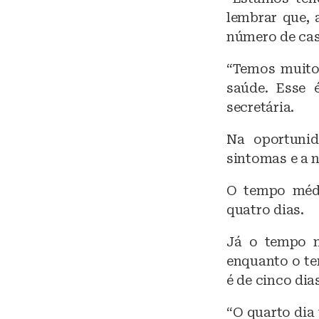
lembrar que, 
número de cas
“Temos muito
saúde. Esse 
secretária.
Na oportunid
sintomas e a n
O tempo médi
quatro dias.
Já o tempo m
enquanto o te
é de cinco dia
“O quarto dia