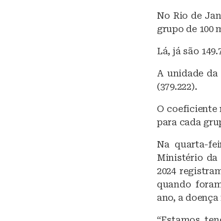
No Rio de Jan
grupo de 100 m
Lá, já são 149
A unidade da
(379.222).
O coeficiente
para cada grup
Na quarta-fei
Ministério da
2024 registra
quando foram
ano, a doença 
“Estamos ten