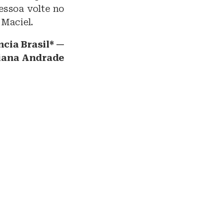
essoa volte no
 Maciel.
cia Brasil* —
uliana Andrade