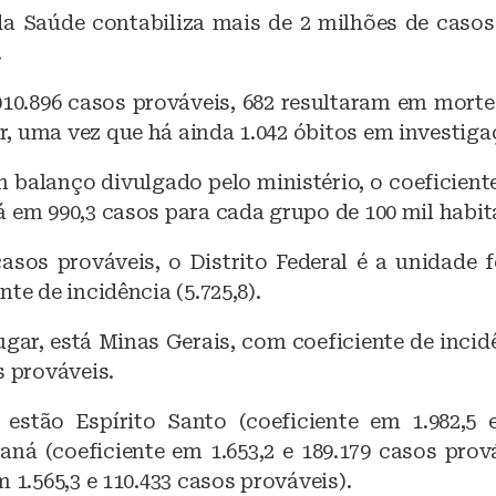
a
h
da Saúde contabiliza mais de 2 milhões de caso
c
at
.
e
s
b
A
.010.896 casos prováveis, 682 resultaram em mort
, uma vez que há ainda 1.042 óbitos em investiga
o
p
o
p
 balanço divulgado pelo ministério, o coeficiente
k
 em 990,3 casos para cada grupo de 100 mil habit
asos prováveis, o Distrito Federal é a unidade 
nte de incidência (5.725,8).
gar, está Minas Gerais, com coeficiente de incidê
s prováveis.
estão Espírito Santo (coeficiente em 1.982,5 
aná (coeficiente em 1.653,2 e 189.179 casos prov
m 1.565,3 e 110.433 casos prováveis).