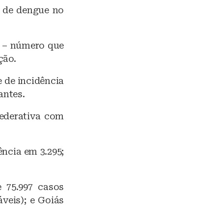
s de dengue no
e – número que
ção.
 de incidência
antes.
federativa com
ncia em 3.295;
e 75.997 casos
áveis); e Goiás