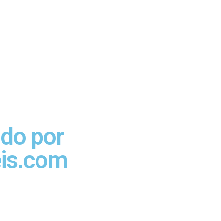
ido por
eis.com