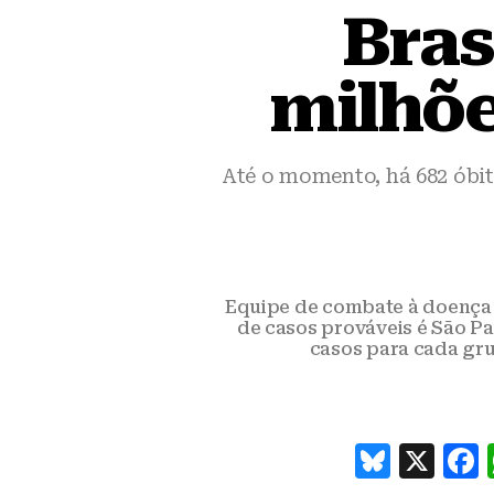
Bras
milhõe
Até o momento, há 682 óbi
Equipe de combate à doença 
de casos prováveis é São Pau
casos para cada grup
B
X