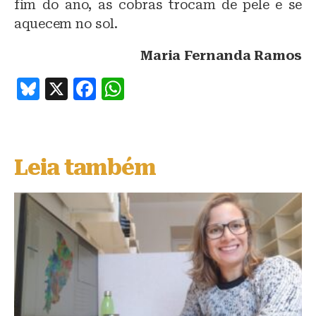
fim do ano, as cobras trocam de pele e se
aquecem no sol.
Maria Fernanda Ramos
B
X
F
W
lu
a
h
e
c
at
s
e
s
Leia também
k
b
A
y
o
p
o
p
k