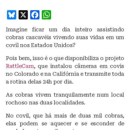
B
X
F
W
lu
a
h
Imagine ficar um dia inteiro assistindo
e
c
at
cobras cascavéis vivendo suas vidas em um
s
e
s
covil nos Estados Unidos?
k
b
A
Pois bem, isso é o que disponibiliza o projeto
y
o
p
RattleCam
, que instalou câmeras em covis
o
p
no Colorado e na Califórnia e transmite toda
k
a rotina delas 24h por dia.
As cobras vivem tranquilamente num local
rochoso nas duas localidades.
No covil, que há mais de duas mil cobras,
elas podem se aquecer e se esconder de