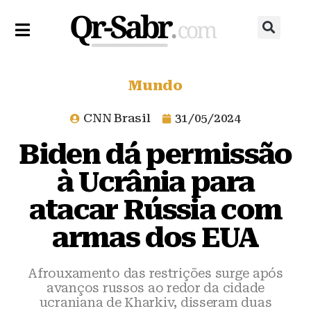
Mundo
CNN Brasil
31/05/2024
Biden dá permissão
à Ucrânia para
atacar Rússia com
armas dos EUA
Afrouxamento das restrições surge após
avanços russos ao redor da cidade
ucraniana de Kharkiv, disseram duas