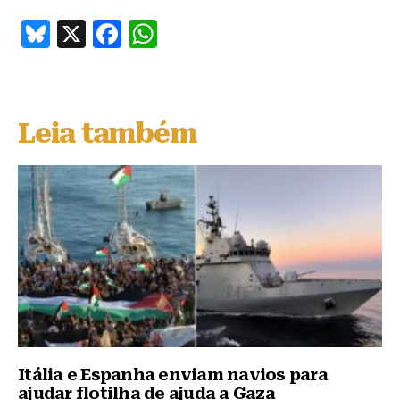
B
X
F
W
lu
a
h
e
c
at
s
e
s
Leia também
k
b
A
y
o
p
o
p
k
Itália e Espanha enviam navios para
ajudar flotilha de ajuda a Gaza