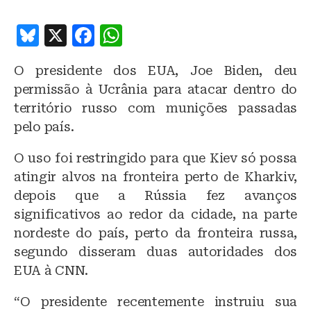
B
X
F
W
lu
a
h
O presidente dos EUA, Joe Biden, deu
e
c
at
permissão à Ucrânia para atacar dentro do
s
e
s
território russo com munições passadas
k
b
A
pelo país.
y
o
p
O uso foi restringido para que Kiev só possa
o
p
atingir alvos na fronteira perto de Kharkiv,
k
depois que a Rússia fez avanços
significativos ao redor da cidade, na parte
nordeste do país, perto da fronteira russa,
segundo disseram duas autoridades dos
EUA à CNN.
“O presidente recentemente instruiu sua