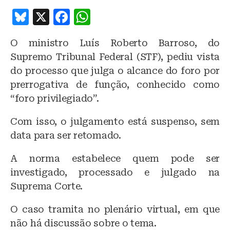
B
X
F
W
lu
a
h
O ministro Luís Roberto Barroso, do
e
c
at
Supremo Tribunal Federal (STF), pediu vista
s
e
s
do processo que julga o alcance do foro por
k
b
A
prerrogativa de função, conhecido como
y
o
p
“foro privilegiado”.
o
p
Com isso, o julgamento está suspenso, sem
k
data para ser retomado.
A norma estabelece quem pode ser
investigado, processado e julgado na
Suprema Corte.
O caso tramita no plenário virtual, em que
não há discussão sobre o tema.