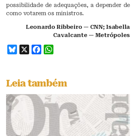
possibilidade de adequações, a depender de
como votarem os ministros.
Leonardo Ribbeiro — CNN; Isabella
Cavalcante — Metrópoles
B
X
F
W
lu
a
h
e
c
at
s
e
s
Leia também
k
b
A
y
o
p
o
p
k