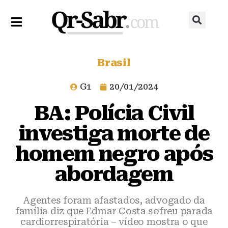
Brasil
G1
20/01/2024
BA: Polícia Civil
investiga morte de
homem negro após
abordagem
Agentes foram afastados, advogado da
família diz que Edmar Costa sofreu parada
cardiorrespiratória – vídeo mostra o que