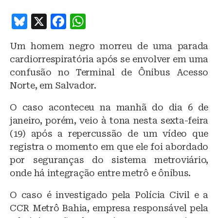
B
X
F
W
lu
a
h
Um homem negro morreu de uma parada
e
c
at
cardiorrespiratória após se envolver em uma
s
e
s
confusão no Terminal de Ônibus Acesso
k
b
A
Norte, em Salvador.
y
o
p
O caso aconteceu na manhã do dia 6 de
o
p
janeiro, porém, veio à tona nesta sexta-feira
k
(19) após a repercussão de um vídeo que
registra o momento em que ele foi abordado
por seguranças do sistema metroviário,
onde há integração entre metrô e ônibus.
O caso é investigado pela Polícia Civil e a
CCR Metrô Bahia, empresa responsável pela