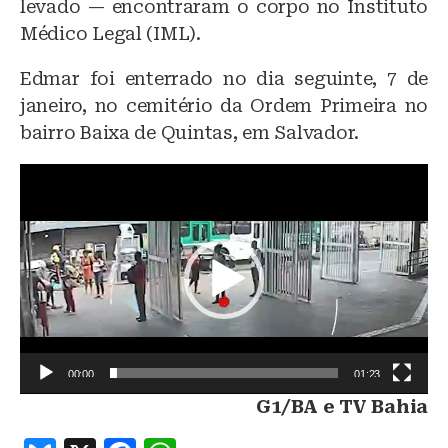
levado — encontraram o corpo no Instituto
Médico Legal (IML).
Edmar foi enterrado no dia seguinte, 7 de
janeiro, no cemitério da Ordem Primeira no
bairro Baixa de Quintas, em Salvador.
T
o
c
a
d
o
r
d
e
v
00:00
01:23
í
d
G1/BA e TV Bahia
e
o