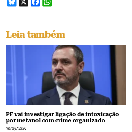
B
X
F
W
lu
a
h
e
c
at
s
e
s
Leia também
k
b
A
y
o
p
o
p
k
PF vai investigar ligação de intoxicação
por metanol com crime organizado
30/09/2025