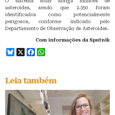
O sistema solar abriga milhões de
asteroides, sendo que 2.350 foram
identificados como potencialmente
perigosos, conforme indicado pelo
Departamento de Observação de Asteroides.
Com informações da Sputnik
B
X
F
W
lu
a
h
e
c
at
s
e
s
Leia também
k
b
A
y
o
p
o
p
k