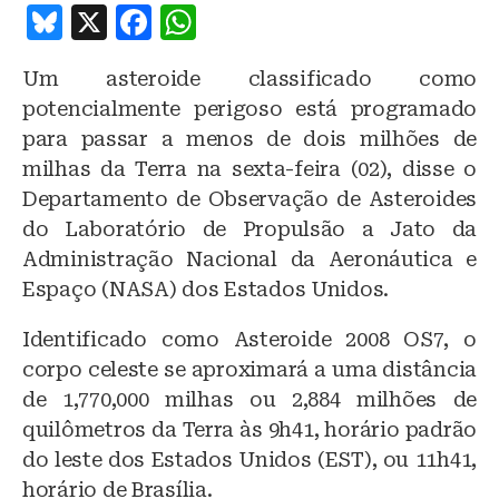
B
X
F
W
lu
a
h
Um asteroide classificado como
e
c
at
potencialmente perigoso está programado
s
e
s
para passar a menos de dois milhões de
k
b
A
milhas da Terra na sexta-feira (02), disse o
y
o
p
Departamento de Observação de Asteroides
o
p
do Laboratório de Propulsão a Jato da
Administração Nacional da Aeronáutica e
k
Espaço (NASA) dos Estados Unidos.
Identificado como Asteroide 2008 OS7, o
corpo celeste se aproximará a uma distância
de 1,770,000 milhas ou 2,884 milhões de
quilômetros da Terra às 9h41, horário padrão
do leste dos Estados Unidos (EST), ou 11h41,
horário de Brasília.