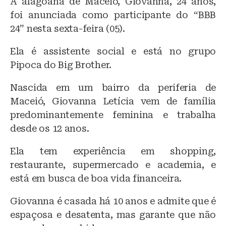
A alagoana de Maceió, Giovanna, 24 anos,
e
c
at
foi anunciada como participante do “BBB
s
e
s
24” nesta sexta-feira (05).
k
b
A
Ela é assistente social e está no grupo
y
o
p
Pipoca do Big Brother.
o
p
k
Nascida em um bairro da periferia de
Maceió, Giovanna Letícia vem de família
predominantemente feminina e trabalha
desde os 12 anos.
Ela tem experiência em shopping,
restaurante, supermercado e academia, e
está em busca de boa vida financeira.
Giovanna é casada há 10 anos e admite que é
espaçosa e desatenta, mas garante que não