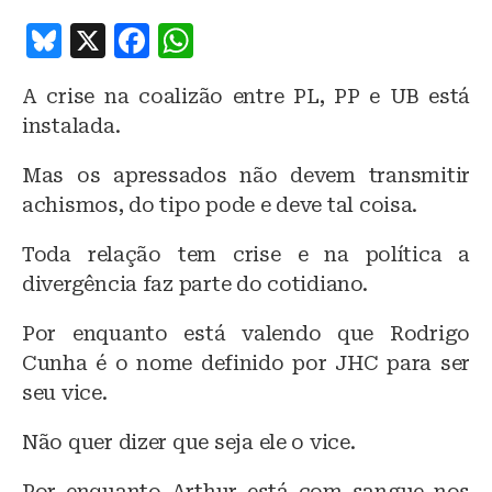
B
X
F
W
lu
a
h
A crise na coalizão entre PL, PP e UB está
e
c
at
instalada.
s
e
s
k
b
A
Mas os apressados não devem transmitir
achismos, do tipo pode e deve tal coisa.
y
o
p
o
p
Toda relação tem crise e na política a
k
divergência faz parte do cotidiano.
Por enquanto está valendo que Rodrigo
Cunha é o nome definido por JHC para ser
seu vice.
Não quer dizer que seja ele o vice.
Por enquanto Arthur está com sangue nos