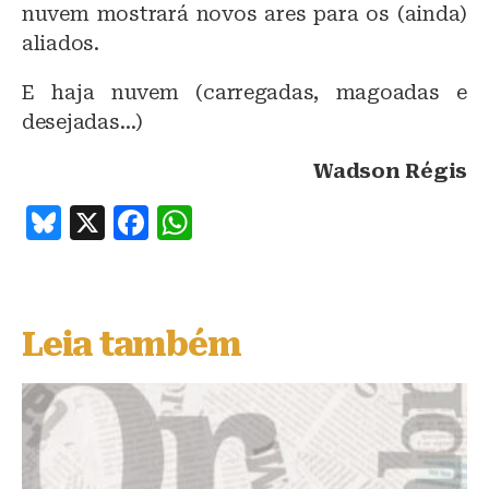
nuvem mostrará novos ares para os (ainda)
aliados.
E haja nuvem (carregadas, magoadas e
desejadas…)
Wadson Régis
B
X
F
W
lu
a
h
e
c
at
s
e
s
Leia também
k
b
A
y
o
p
o
p
k