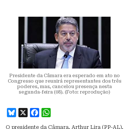
Presidente da Câmara era esperado em ato no
Congresso que reunirá representantes dos três
poderes, mas, cancelou presença nesta
segunda-feira (08). (Foto: reprodução)
B
X
F
W
lu
a
h
O presidente da Câmara, Arthur Lira (PP-AL),