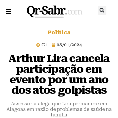
Política
G1
08/01/2024
Arthur Lira cancela
participação em
evento por um ano
dos atos golpistas
Assessoria alega que Lira permanece em
Alagoas em razão de problemas de saúde na
família