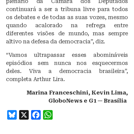
plenário da Câmara dos Deputados
continuará a ser a tribuna livre para todos
os debates e de todas as suas vozes, mesmo
quando acalorado na refrega entre
diferentes visões de mundo, mas sempre
altivo na defesa da democracia”, diz.
“Vamos ultrapassar esses abomináveis
episódios sem nunca nos esquecermos
deles. Viva a democracia brasileira”,
completa Arthur Lira.
Marina
Franceschini, Kevin Lima,
GloboNews e G1 — Brasília
B
X
F
W
lu
a
h