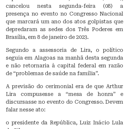
e
c
at
cancelou nesta segunda-feira (08) a
s
e
s
presença no evento no Congresso Nacional
k
b
A
que marcará um ano dos atos golpistas que
y
o
p
depredaram as sedes dos Três Poderes em
o
p
Brasília, em 8 de janeiro de 2023.
k
Segundo a assessoria de Lira, o político
seguia em Alagoas na manhã desta segunda
e não retornaria à capital federal em razão
de “problemas de saúde na família”.
A previsão do cerimonial era de que Arthur
Lira compusesse a “mesa de honra” e
discursasse no evento do Congresso. Devem
falar nesse ato:
o presidente da República, Luiz Inácio Lula