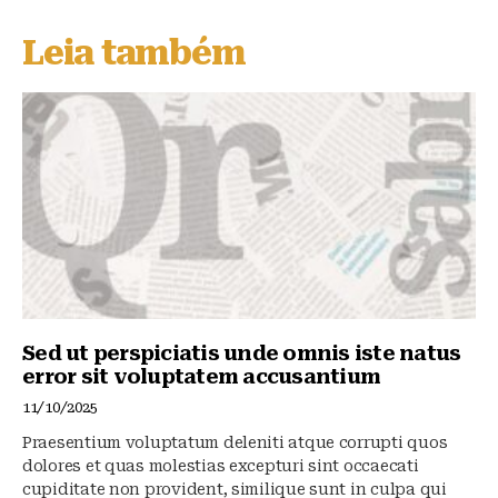
e
c
at
s
e
s
Leia também
k
b
A
y
o
p
o
p
k
Sed ut perspiciatis unde omnis iste natus
error sit voluptatem accusantium
11/10/2025
Praesentium voluptatum deleniti atque corrupti quos
dolores et quas molestias excepturi sint occaecati
cupiditate non provident, similique sunt in culpa qui