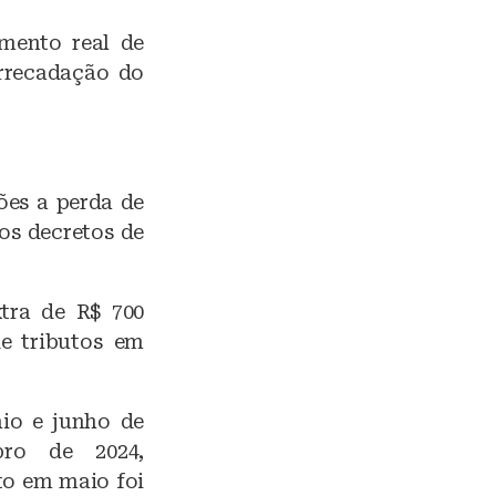
mento real de
rrecadação do
ões a perda de
os decretos de
tra de R$ 700
e tributos em
aio e junho de
bro de 2024,
to em maio foi