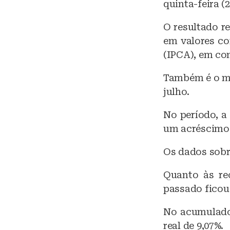
quinta-feira (2
k
O resultado re
y
em valores co
(IPCA), em co
Também é o me
julho.
No período, a
um acréscimo 
Os dados sobre
Quanto às re
passado ficou 
No acumulado 
real de 9,07%.