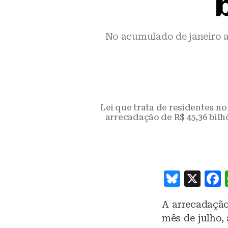
No acumulado de janeiro a
Lei que trata de residentes no
arrecadação de R$ 45,36 bilh
B
X
lu
A arrecadação
e
mês de julho,
s