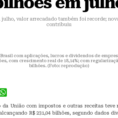
bilhões em julh
 julho, valor arrecadado também foi recorde; nova
contribuiu
 Brasil com aplicações, lucros e dividendos de empres
ões, com crescimento real de 18,14%; com regularizaç
bilhões. (Foto: reprodução)
F
W
a
h
 da União com impostos e outras receitas teve 
c
at
 alcançando R$ 231,04 bilhões, segundo dados di
e
s