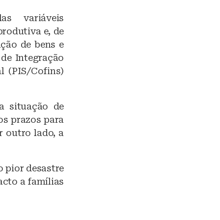
as variáveis
rodutiva e, de
ação de bens e
 de Integração
l (PIS/Cofins)
a situação de
os prazos para
 outro lado, a
o pior desastre
acto a famílias