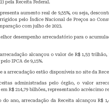
2) pela Receita Federal.
b
A
presenta aumento real de 9,55%, ou seja, descont
o
p
rrigidos pelo Índice Nacional de Preços ao Co
o
p
mparação com julho de 2023.
k
lhor desempenho arrecadatório para o acumulad
 arrecadação alcançou o valor de R$ 1,53 trilhão,
pelo IPCA de 9,15%.
 a arrecadação estão disponíveis no site da Recei
ceitas administradas pelo órgão, o valor arre
em R$ 214,79 bilhões, representando acréscimo re
do ano, arrecadação da Receita alcançou R$ 1,45