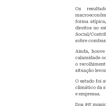
Os resultad
macroeconômic
forma atípica
direitos no e
Social/Contri
sobre combust
Ainda, houve
calamidade oc
o recolhiment
situação levo
O estado foi a
climático da s
e empresas.
Dos 497 munic