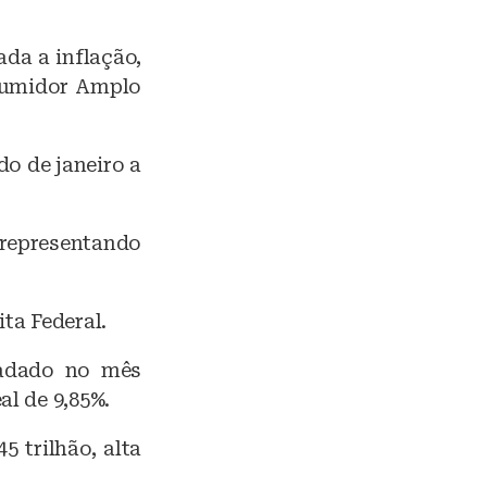
ada a inflação,
nsumidor Amplo
o de janeiro a
 representando
ta Federal.
cadado no mês
al de 9,85%.
 trilhão, alta