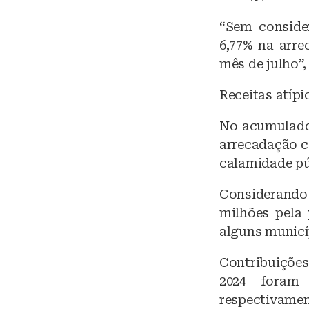
“Sem conside
6,77% na arr
mês de julho”,
Receitas atípi
No acumulado 
arrecadação c
calamidade pú
Considerando
milhões pela
alguns municí
Contribuições
2024 foram 
respectivamen