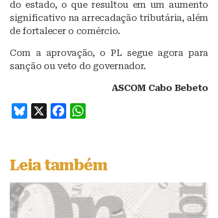
do estado, o que resultou em um aumento
significativo na arrecadação tributária, além
de fortalecer o comércio.
Com a aprovação, o PL segue agora para
sanção ou veto do governador.
ASCOM Cabo Bebeto
B
X
F
W
lu
a
h
e
c
at
s
e
s
Leia também
k
b
A
y
o
p
o
p