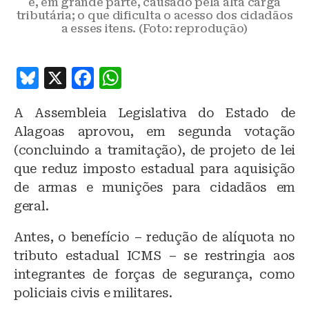
é, em grande parte, causado pela alta carga
tributária; o que dificulta o acesso dos cidadãos
a esses itens. (Foto: reprodução)
B
X
F
W
lu
a
h
A Assembleia Legislativa do Estado de
e
c
at
Alagoas aprovou, em segunda votação
s
e
s
(concluindo a tramitação), de projeto de lei
k
b
A
que reduz imposto estadual para aquisição
y
o
p
de armas e munições para cidadãos em
o
p
geral.
k
Antes, o benefício – redução de alíquota no
tributo estadual ICMS – se restringia aos
integrantes de forças de segurança, como
policiais civis e militares.