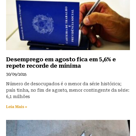
o
p
k
Desemprego em agosto fica em 5,6% e
repete recorde de mínima
30/09/2025
Número de desocupados é o menor da série histórica;
país tinha, no fim de agosto, menor contingente da série:
6,1 milhões
Leia Mais »