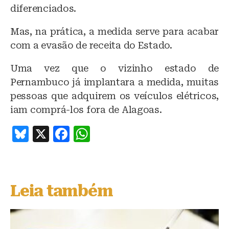
diferenciados.
Mas, na prática, a medida serve para acabar
com a evasão de receita do Estado.
Uma vez que o vizinho estado de
Pernambuco já implantara a medida, muitas
pessoas que adquirem os veículos elétricos,
iam comprá-los fora de Alagoas.
B
X
F
W
lu
a
h
e
c
at
s
e
s
Leia também
k
b
A
y
o
p