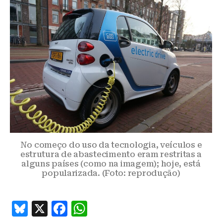
No começo do uso da tecnologia, veículos e
estrutura de abastecimento eram restritas a
alguns países (como na imagem); hoje, está
popularizada. (Foto: reprodução)
B
X
F
W