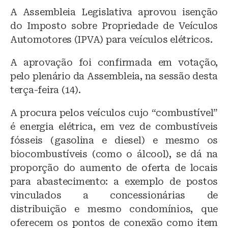
lu
a
h
A Assembleia Legislativa aprovou isenção
e
c
at
do Imposto sobre Propriedade de Veículos
s
e
s
Automotores (IPVA) para veículos elétricos.
k
b
A
A aprovação foi confirmada em votação,
y
o
p
pelo plenário da Assembleia, na sessão desta
o
p
terça-feira (14).
k
A procura pelos veículos cujo “combustível”
é energia elétrica, em vez de combustíveis
fósseis (gasolina e diesel) e mesmo os
biocombustíveis (como o álcool), se dá na
proporção do aumento de oferta de locais
para abastecimento: a exemplo de postos
vinculados a concessionárias de
distribuição e mesmo condomínios, que
oferecem os pontos de conexão como item