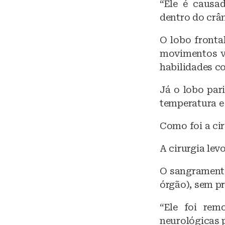
“Ele é causa
dentro do crân
O lobo fronta
movimentos vo
habilidades co
Já o lobo par
temperatura e 
Como foi a cir
A cirurgia lev
O sangramento
órgão), sem pr
“Ele foi rem
neurológicas p