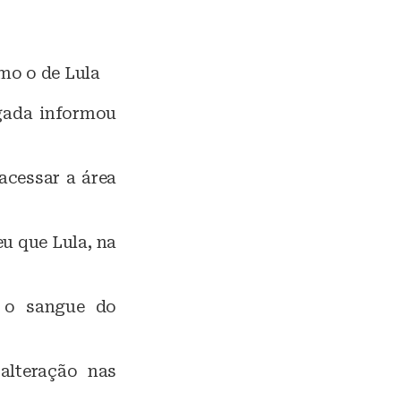
mo o de Lula
gada informou
acessar a área
eu que Lula, na
” o sangue do
alteração nas