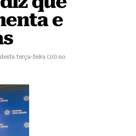
 diz que
menta e
as
sta terça-feira (10) no