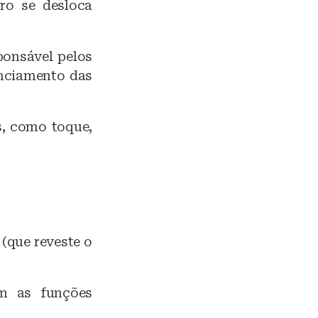
ro se desloca
ponsável pelos
enciamento das
s, como toque,
(que reveste o
om as funções