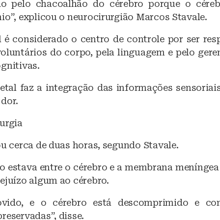
do pelo chacoalhão do cérebro porque o céreb
io”, explicou o neurocirurgião Marcos Stavale.
l é considerado o centro de controle por ser res
luntários do corpo, pela linguagem e pelo ger
gnitivas.
ietal faz a integração das informações sensoriai
dor.
urgia
ou cerca de duas horas, segundo Stavale.
 estava entre o cérebro e a membrana meníngea 
ejuízo algum ao cérebro.
ovido, e o cérebro está descomprimido e c
reservadas”, disse.