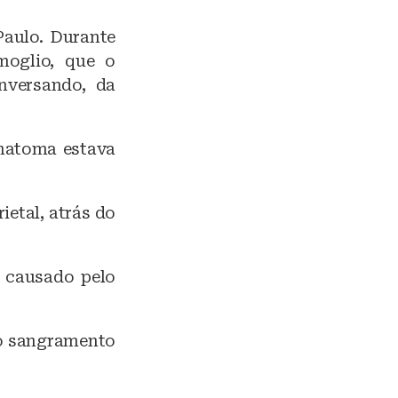
Paulo. Durante
moglio, que o
nversando, da
ematoma estava
ietal, atrás do
 causado pelo
 o sangramento