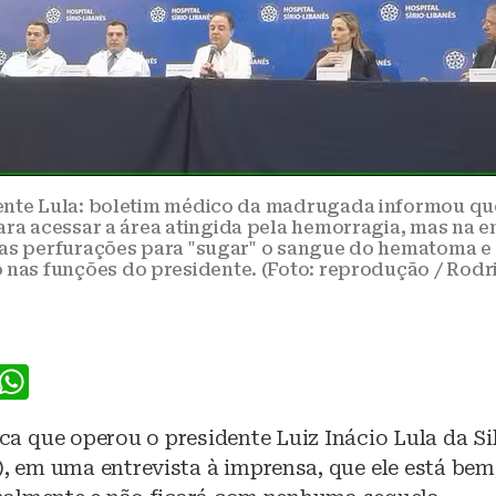
nte Lula: boletim médico da madrugada informou qu
ara acessar a área atingida pela hemorragia, mas na e
tas perfurações para "sugar" o sangue do hematoma e
nas funções do presidente. (Foto: reprodução / Rodr
F
W
a
h
a que operou o presidente Luiz Inácio Lula da Si
c
at
0), em uma entrevista à imprensa, que ele está bem
e
s