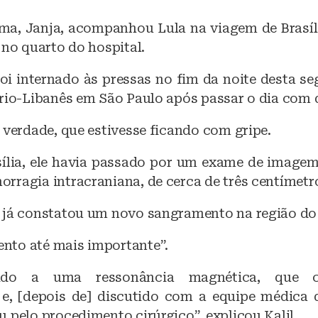
ma, Janja, acompanhou Lula na viagem de Brasíl
 no quarto do hospital.
oi internado às pressas no fim da noite desta se
írio-Libanês em São Paulo após passar o dia com 
 verdade, que estivesse ficando com gripe.
ília, ele havia passado por um exame de image
rragia intracraniana, de cerca de três centímetr
 já constatou um novo sangramento na região do 
to até mais importante”.
tido a uma ressonância magnética, que 
e, [depois de] discutido com a equipe médica 
 pelo procedimento cirúrgico”, explicou Kalil.