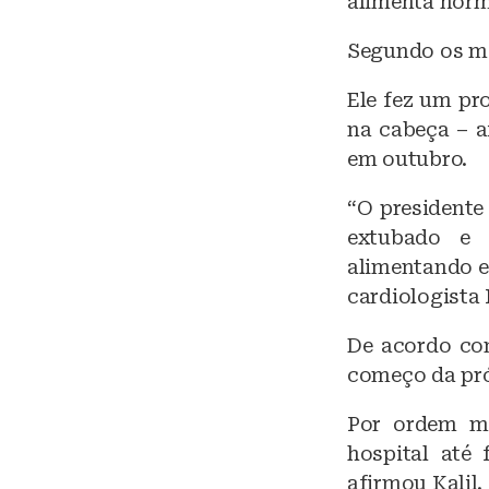
alimenta norm
k
Segundo os mé
y
Ele fez um pr
na cabeça – a
em outubro.
“O presidente
extubado e 
alimentando e
cardiologista 
De acordo com
começo da pr
Por ordem mé
hospital até 
afirmou Kalil.