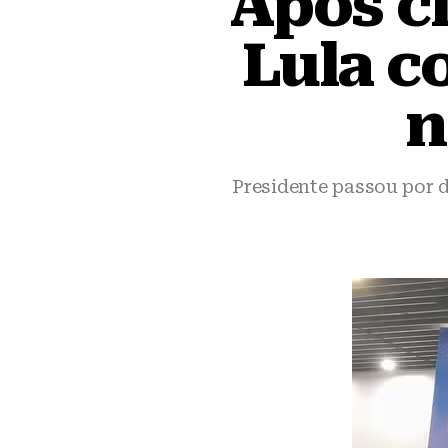
Após ci
Lula c
n
Presidente passou por 