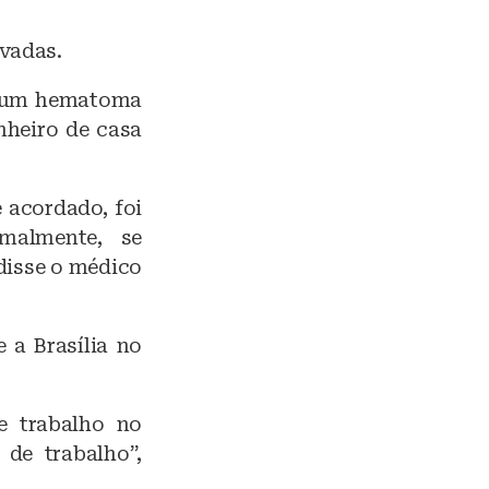
rvadas.
ar um hematoma
nheiro de casa
 acordado, foi
malmente, se
disse o médico
 a Brasília no
e trabalho no
 de trabalho”,