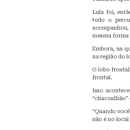
Lula foi, ent
todo o percu
acompanhou, 
mesma forma 
Embora, na qu
na região do l
O lobo frontal
frontal.
Isso acontec
“chacoalhão” 
“Quando você 
não é no local