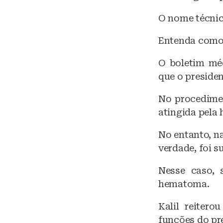
O nome técnic
Entenda como 
O boletim mé
que o preside
No procedimen
atingida pela 
No entanto, na
verdade, foi 
Nesse caso, 
hematoma.
Kalil reiter
funções do pr