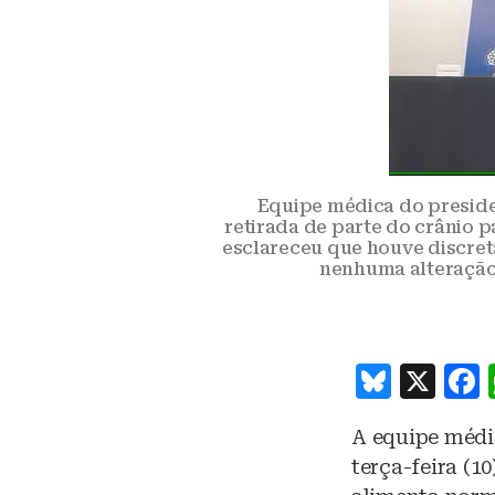
Equipe médica do preside
retirada de parte do crânio p
esclareceu que houve discre
nenhuma alteração 
B
X
lu
A equipe médic
e
terça-feira (1
s