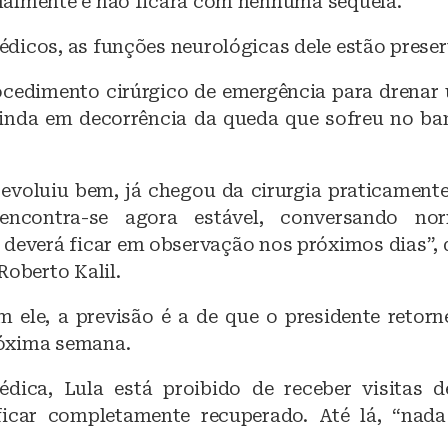
almente e não ficará com nenhuma sequela.
b
A
dicos, as funções neurológicas dele estão prese
o
p
o
p
ocedimento cirúrgico de emergência para dren
k
inda em decorrência da queda que sofreu no ba
 evoluiu bem, já chegou da cirurgia praticamente
encontra-se agora estável, conversando nor
 deverá ficar em observação nos próximos dias”, 
Roberto Kalil.
 ele, a previsão é a de que o presidente retorne
óxima semana.
dica, Lula está proibido de receber visitas d
ficar completamente recuperado. Até lá, “nada