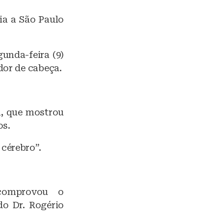
ia a São Paulo
gunda-feira (9)
dor de cabeça.
m, que mostrou
os.
cérebro”.
comprovou o
do Dr. Rogério