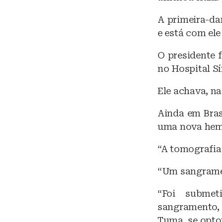
A primeira-da
e está com ele
O presidente f
no Hospital S
Ele achava, na
Ainda em Bras
uma nova hemo
“A tomografia
“Um sangramen
“Foi subme
sangramento, 
Tuma, se optou