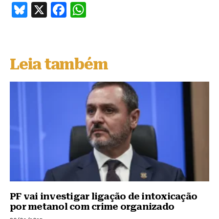
B
X
F
W
lu
a
h
e
c
at
s
e
s
Leia também
k
b
A
y
o
p
o
p
k
PF vai investigar ligação de intoxicação
por metanol com crime organizado