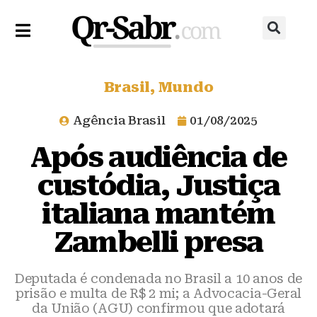
Brasil
,
Mundo
Agência Brasil
01/08/2025
Após audiência de
custódia, Justiça
italiana mantém
Zambelli presa
Deputada é condenada no Brasil a 10 anos de
prisão e multa de R$ 2 mi; a Advocacia-Geral
da União (AGU) confirmou que adotará