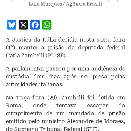
Lula Marques/ Agência Brasil)
B
X
F
W
lu
a
h
A Justiça da Itália decidiu nesta sexta-feira
e
c
at
(1°) manter a prisão da deputada federal
s
e
s
Carla Zambelli (PL-SP).
k
b
A
A parlamentar passou por uma audiência de
y
o
p
custódia dois dias após ser presa pelas
o
p
autoridades italianas.
k
Na terça-feira (29), Zambelli foi detida em
Roma, onde tentava escapar do
cumprimento de um mandado de prisão
emitido pelo ministro Alexandre de Moraes,
do Supremo Tribunal Federal (STF).