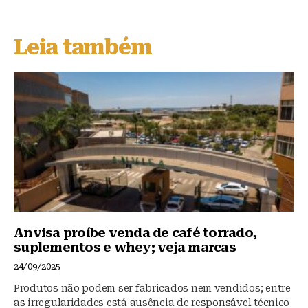
e
c
at
s
e
s
Leia também
k
b
A
y
o
p
o
p
k
Anvisa proíbe venda de café torrado,
suplementos e whey; veja marcas
24/09/2025
Produtos não podem ser fabricados nem vendidos; entre
as irregularidades está ausência de responsável técnico