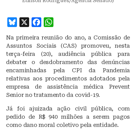
Edilson Rodrigues/Agência Senado)
B
X
F
W
lu
a
h
Na primeira reunião do ano, a Comissão de
e
c
at
Assuntos Sociais (CAS) promoveu, nesta
s
e
s
terça-feira (20), audiência pública para
k
b
A
debater o desdobramento das denúncias
y
o
p
encaminhadas pela CPI da Pandemia
o
p
relativas aos procedimentos adotados pela
empresa de assistência médica Prevent
k
Senior no tratamento da covid-19.
Já foi ajuizada ação civil pública, com
pedido de R$ 940 milhões a serem pagos
como dano moral coletivo pela entidade.