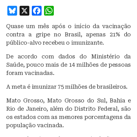
B
X
F
W
lu
a
h
Quase um mês após o início da vacinação
e
c
at
contra a gripe no Brasil, apenas 21% do
s
e
s
público-alvo recebeu o imunizante.
k
b
A
De acordo com dados do Ministério da
y
o
p
Saúde, pouco mais de 14 milhões de pessoas
o
p
foram vacinadas.
k
A meta é imunizar 75 milhões de brasileiros.
Mato Grosso, Mato Grosso do Sul, Bahia e
Rio de Janeiro, além do Distrito Federal, são
os estados com as menores porcentagens da
população vacinada.