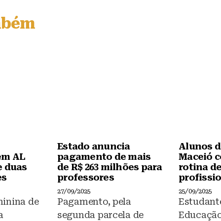
c
at
e
s
mbém
b
A
o
p
o
p
k
Estado anuncia
Alunos d
em AL
pagamento de mais
Maceió 
e duas
de R$ 263 milhões para
rotina d
es
professores
profissi
27/09/2025
25/09/2025
inina de
Pagamento, pela
Estudant
a
segunda parcela de
Educação