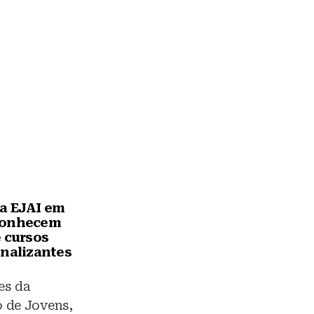
a EJAI em
conhecem
e cursos
onalizantes
es da
 de Jovens,