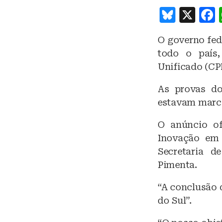
B
X
lu
O governo fede
e
todo o país
s
Unificado (CP
k
As provas do
y
estavam marca
O anúncio of
Inovação em 
Secretaria d
Pimenta.
“A conclusão 
do Sul”.