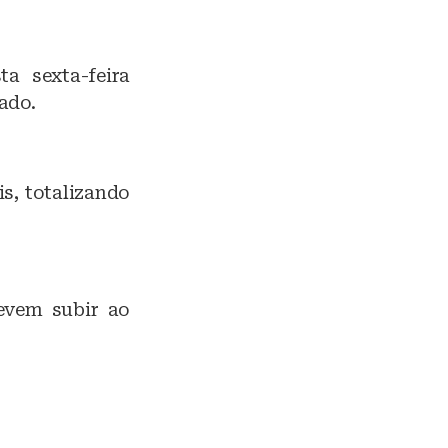
a sexta-feira
ado.
s, totalizando
evem subir ao