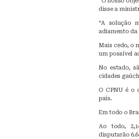
“O nosso objet
disse a minist
“A solução m
adiamento da 
Mais cedo, o 
um possível a
No estado, s
cidades gaúch
O CPNU é o c
país.
Em todo o Bras
Ao todo, 2,1
disputarão 6.6