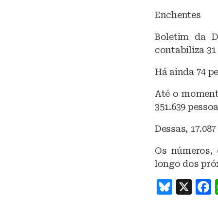
Enchentes
Boletim da D
contabiliza 3
Há ainda 74 pe
Até o momento
351.639 pessoa
Dessas, 17.087
Os números, 
longo dos pró
B
X
lu