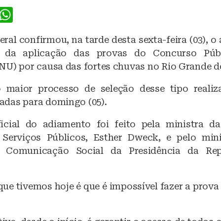
F
W
a
h
ral confirmou, na tarde desta sexta-feira (03), 
c
at
, da aplicação das provas do Concurso Públ
e
s
NU) por causa das fortes chuvas no Rio Grande do
b
A
 maior processo de seleção desse tipo realiza
o
p
das para domingo (05).
o
p
k
icial do adiamento foi feito pela ministra d
Serviços Públicos, Esther Dweck, e pelo mini
e Comunicação Social da Presidência da Rep
que tivemos hoje é que é impossível fazer a prova