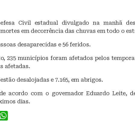
efesa Civil estadual divulgado na manhã dest
1 mortes em decorrência das chuvas em todo o est
ssoas desaparecidas e 56 feridos.
, 235 municípios foram afetados pelos temporai
s afetadas.
 estão desalojadas e 7.165, em abrigos.
de acordo com o governador Eduardo Leite, d
ximos dias.
F
W
a
h