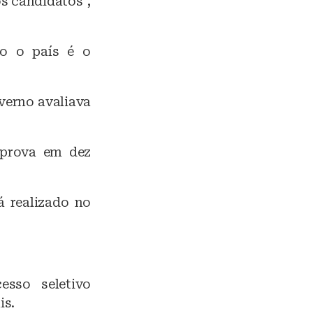
os candidatos”,
do o país é o
verno avaliava
 prova em dez
 realizado no
esso seletivo
is.