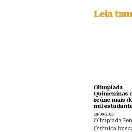
e
s
Leia ta
k
y
Olimpíada
Quimeninas 
reúne mais d
mil estudant
29/09/2025
Olimpíada Fem
Química busc