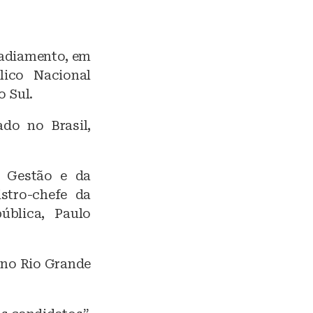
o adiamento, em
ico Nacional
 Sul.
do no Brasil,
a Gestão e da
stro-chefe da
ública, Paulo
 no Rio Grande