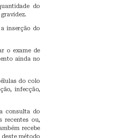
uantidade do
gravidez.
 a inserção do
ar o exame de
mento ainda no
élulas do colo
ção, infecção,
a consulta do
 recentes ou,
 também recebe
o deste método