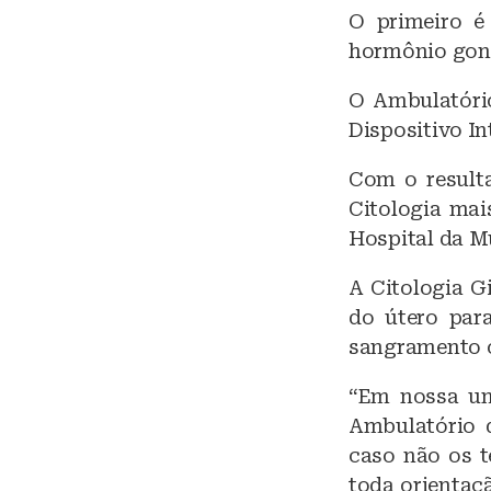
O primeiro 
hormônio gona
O Ambulatório
Dispositivo In
Com o result
Citologia mai
Hospital da M
A Citologia G
do útero para
sangramento o
“Em nossa un
Ambulatório 
caso não os t
toda orientaç