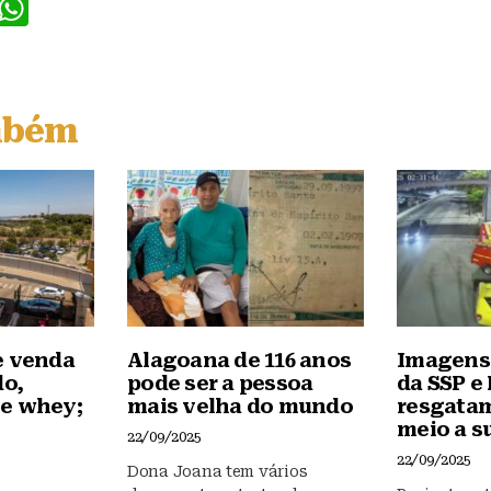
F
W
a
h
c
at
e
s
mbém
b
A
o
p
o
p
k
e venda
Alagoana de 116 anos
Imagens
do,
pode ser a pessoa
da SSP e
e whey;
mais velha do mundo
resgata
meio a s
22/09/2025
22/09/2025
Dona Joana tem vários