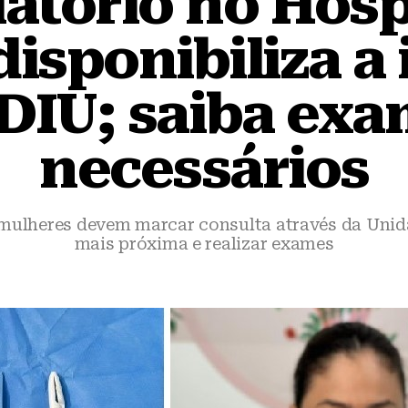
tório no Hosp
isponibiliza a
DIU; saiba ex
necessários
 mulheres devem marcar consulta através da Unid
mais próxima e realizar exames