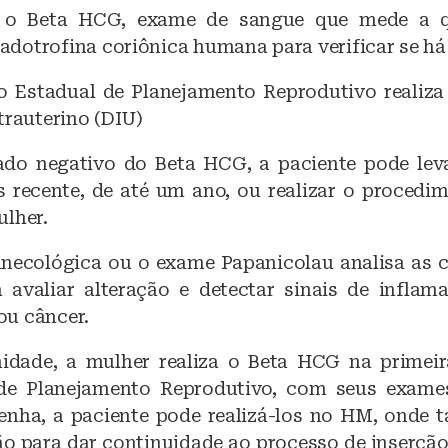
é o Beta HCG, exame de sangue que mede a q
dotrofina coriônica humana para verificar se há 
 Estadual de Planejamento Reprodutivo realiza
trauterino (DIU)
ado negativo do Beta HCG, a paciente pode lev
s recente, de até um ano, ou realizar o procedi
ulher.
inecológica ou o exame Papanicolau analisa as c
 avaliar alteração e detectar sinais de inflama
u câncer.
idade, a mulher realiza o Beta HCG na primeir
de Planejamento Reprodutivo, com seus exames
enha, a paciente pode realizá-los no HM, onde
ão para dar continuidade ao processo de inserçã