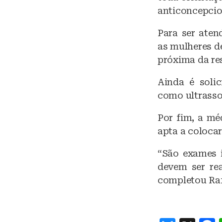
anticoncepcion
Para ser aten
as mulheres d
próxima da re
Ainda é soli
como ultrasso
Por fim, a mé
apta a colocar
“São exames 
devem ser rea
completou Raf