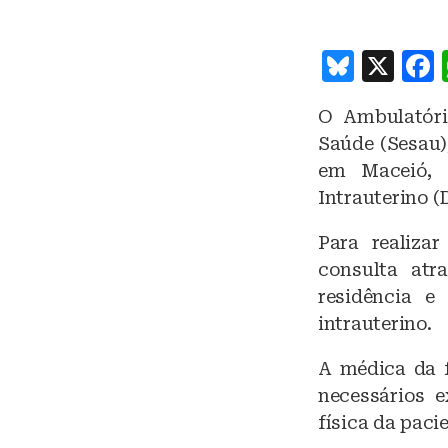
B
X
lu
O Ambulatóri
e
Saúde (Sesau)
s
em Maceió, d
k
Intrauterino (
y
Para realiza
consulta at
residência e
intrauterino.
A médica da f
necessários e
física da paci