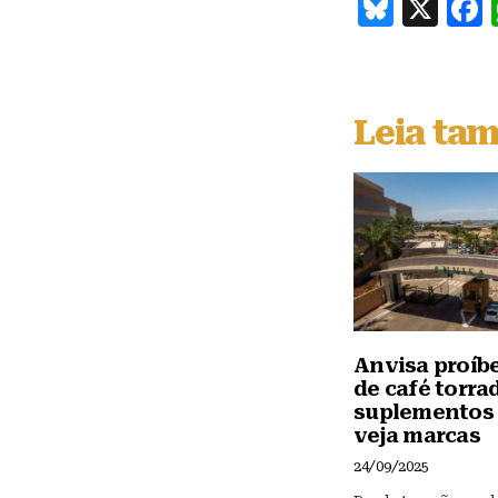
B
X
lu
e
s
Leia ta
k
y
Anvisa proíb
de café torra
suplementos 
veja marcas
24/09/2025