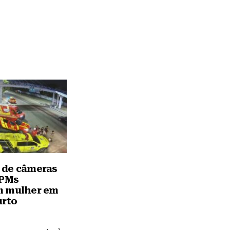
 de câmeras
 PMs
m mulher em
urto