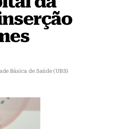
ital da
 inserção
ames
ade Básica de Saúde (UBS)