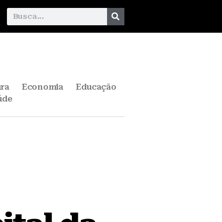
ura
Economia
Educação
úde