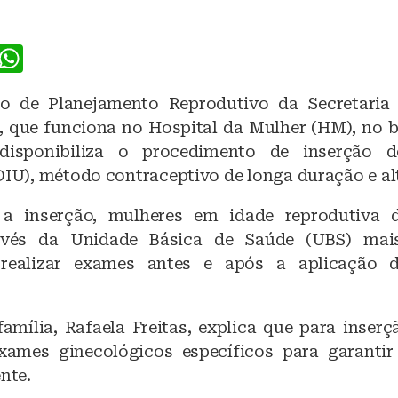
F
W
a
h
o de Planejamento Reprodutivo da Secretaria
c
at
, que funciona no Hospital da Mulher (HM), no b
e
s
isponibiliza o procedimento de inserção d
b
A
DIU), método contraceptivo de longa duração e alt
o
p
r a inserção, mulheres em idade reprodutiva
o
p
ravés da Unidade Básica de Saúde (UBS) mai
k
 realizar exames antes e após a aplicação d
amília, Rafaela Freitas, explica que para inser
xames ginecológicos específicos para garantir
ente.