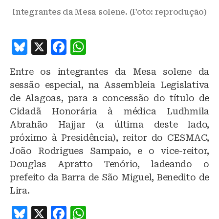
Integrantes da Mesa solene. (Foto: reprodução)
B
X
F
W
lu
a
h
Entre os integrantes da Mesa solene da
e
c
at
sessão especial, na Assembleia Legislativa
s
e
s
de Alagoas, para a concessão do título de
k
b
A
Cidadã Honorária à médica Ludhmila
y
o
p
Abrahão Hajjar (a última deste lado,
o
p
próximo à Presidência), reitor do CESMAC,
João Rodrigues Sampaio, e o vice-reitor,
k
Douglas Apratto Tenório, ladeando o
prefeito da Barra de São Miguel, Benedito de
Lira.
B
X
F
W