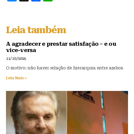
lu
a
h
e
c
at
s
e
s
Leia também
k
b
A
y
o
p
A agradecer e prestar satisfação – e ou
vice-versa
o
p
11/10/2025
k
O motivo: não haver relação de hierarquia entre ambos
Leia Mais »