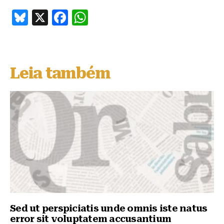
B
X
F
W
lu
a
h
e
c
at
s
e
s
Leia também
k
b
A
y
o
p
o
p
k
Sed ut perspiciatis unde omnis iste natus
error sit voluptatem accusantium