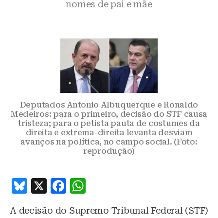
nomes de pai e mãe
Deputados Antonio Albuquerque e Ronaldo
Medeiros: para o primeiro, decisão do STF causa
tristeza; para o petista pauta de costumes da
direita e extrema-direita levanta desviam
avanços na política, no campo social. (Foto:
reprodução)
B
X
F
W
lu
a
h
A decisão do Supremo Tribunal Federal (STF)
e
c
at