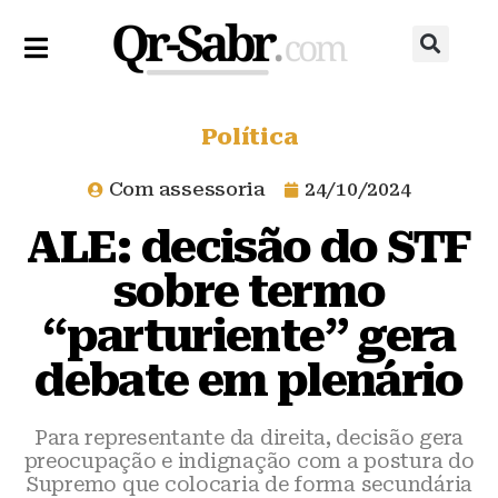
Política
Com assessoria
24/10/2024
ALE: decisão do STF
sobre termo
“parturiente” gera
debate em plenário
Para representante da direita, decisão gera
preocupação e indignação com a postura do
Supremo que colocaria de forma secundária