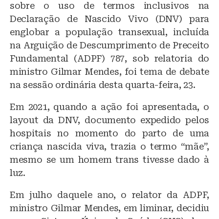
sobre o uso de termos inclusivos na
s
e
s
Declaração de Nascido Vivo (DNV) para
k
b
A
englobar a população transexual, incluída
y
o
p
na Arguição de Descumprimento de Preceito
o
p
Fundamental (ADPF) 787, sob relatoria do
ministro Gilmar Mendes, foi tema de debate
k
na sessão ordinária desta quarta-feira, 23.
Em 2021, quando a ação foi apresentada, o
layout da DNV, documento expedido pelos
hospitais no momento do parto de uma
criança nascida viva, trazia o termo “mãe”,
mesmo se um homem trans tivesse dado à
luz.
Em julho daquele ano, o relator da ADPF,
ministro Gilmar Mendes, em liminar, decidiu