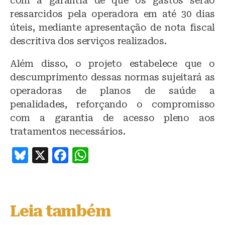
com a garantia de que os gastos serão
ressarcidos pela operadora em até 30 dias
úteis, mediante apresentação de nota fiscal
descritiva dos serviços realizados.
Além disso, o projeto estabelece que o
descumprimento dessas normas sujeitará as
operadoras de planos de saúde a
penalidades, reforçando o compromisso
com a garantia de acesso pleno aos
tratamentos necessários.
B
X
F
W
lu
a
h
e
c
at
s
e
s
Leia também
k
b
A