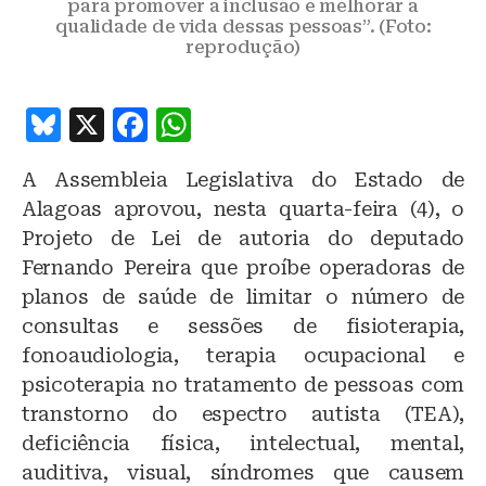
para promover a inclusão e melhorar a
qualidade de vida dessas pessoas”. (Foto:
reprodução)
B
X
F
W
lu
a
h
A Assembleia Legislativa do Estado de
e
c
at
Alagoas aprovou, nesta quarta-feira (4), o
s
e
s
Projeto de Lei de autoria do deputado
k
b
A
Fernando Pereira que proíbe operadoras de
y
o
p
planos de saúde de limitar o número de
o
p
consultas e sessões de fisioterapia,
fonoaudiologia, terapia ocupacional e
k
psicoterapia no tratamento de pessoas com
transtorno do espectro autista (TEA),
deficiência física, intelectual, mental,
auditiva, visual, síndromes que causem