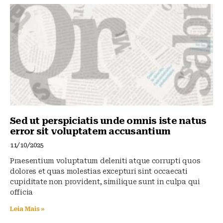
y
o
p
o
p
k
Sed ut perspiciatis unde omnis iste natus
error sit voluptatem accusantium
11/10/2025
Praesentium voluptatum deleniti atque corrupti quos
dolores et quas molestias excepturi sint occaecati
cupiditate non provident, similique sunt in culpa qui
officia
Leia Mais »